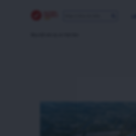
LI
Mua đất nền dự án Việt Hàn