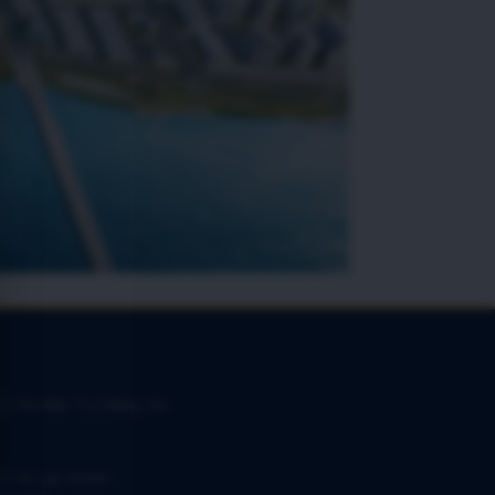
 | Chủ Đầu Tư | Bảng Giá
 2 An Lạc Green