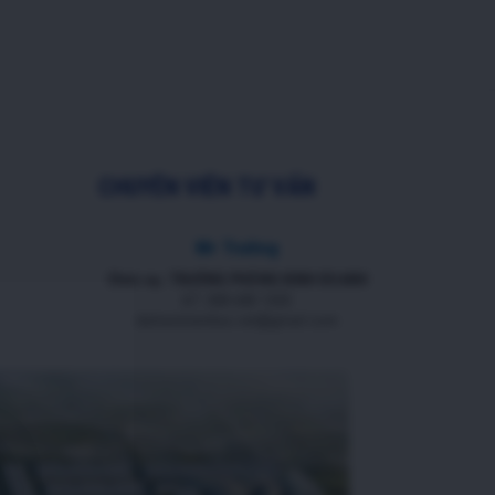
CHUYÊN VIÊN TƯ VẤN
Mr Trường
Chức vụ: TRƯỞNG PHÒNG KINH DOANH
ĐT: 088 688 1000
datnenmienbac.net@gmail.com