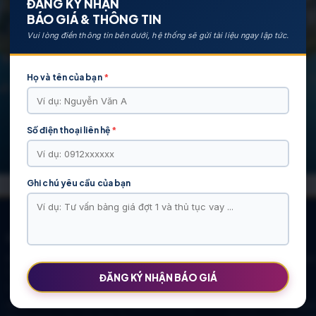
ĐĂNG KÝ NHẬN
BÁO GIÁ & THÔNG TIN
Vui lòng điền thông tin bên dưới, hệ thống sẽ gửi tài liệu ngay lập tức.
Họ và tên của bạn
*
Số điện thoại liên hệ
*
Ghi chú yêu cầu của bạn
CÁC DỰ ÁN NỔI BẬT
KHU ĐÔ THỊ VĨ CẦM | MẶT BẰNG | BẢNG … |
Khu Đô Thị Việt Hàn
TIẾN ĐỘ – CHỦ ĐẦU TƯ: TẬP ĐOÀN HẢI
Chính Sách Mới
ĐĂNG KÝ NHẬN BÁO GIÁ
LONG
NOXH Việt Hàn Capital Thái Nguyên | Bảng
Chung cư Moonlight