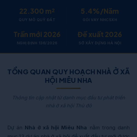
22.300 m²
5.4%/Năm
QUY MÔ QUỸ ĐẤT
GÓI VAY NHCSXH
Trần mới 2026
Đề xuất 2026
NGHỊ ĐỊNH 136/2026
SỞ XÂY DỰNG HÀ NỘI
TỔNG QUAN QUY HOẠCH NHÀ Ở XÃ
HỘI MIÊU NHA
Thông tin cập nhật từ danh mục đầu tư phát triển
nhà ở xã hội Thủ đô
Dự án
Nhà ở xã hội Miêu Nha
nằm trong danh
mục 13 dự án nhà ở xã hội đề xuất đầu tư mới được