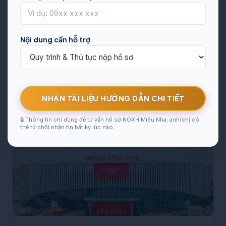
NHẬN THÔNG TIN THIẾT KẾ
Nội dung cần hỗ trợ
KHẢ NĂNG KẾT NỐI LIÊN VÙNG NHANH
NHẬN TÀI LIỆU HƯỚNG DẪN CHI TIẾT
CHÓNG
🔒 Thông tin chỉ dùng để tư vấn hồ sơ NOXH Miêu Nha; anh/chị có
thể từ chối nhận tin bất kỳ lúc nào.