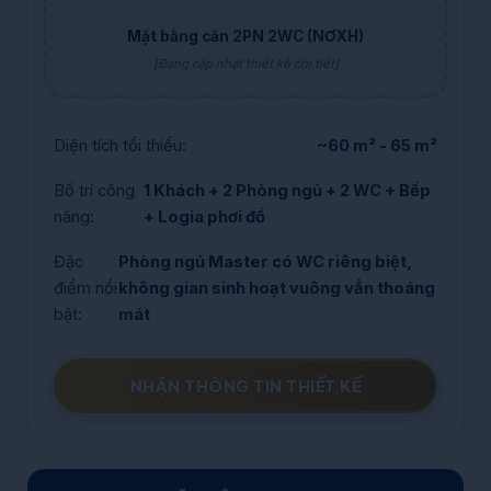
Mặt bằng căn 2PN 2WC (NƠXH)
[Đang cập nhật thiết kế chi tiết]
Diện tích tối thiểu:
~60 m² - 65 m²
Bố trí công
1 Khách + 2 Phòng ngủ + 2 WC + Bếp
năng:
+ Logia phơi đồ
Đặc
Phòng ngủ Master có WC riêng biệt,
điểm nổi
không gian sinh hoạt vuông vắn thoáng
bật:
mát
NHẬN THÔNG TIN THIẾT KẾ