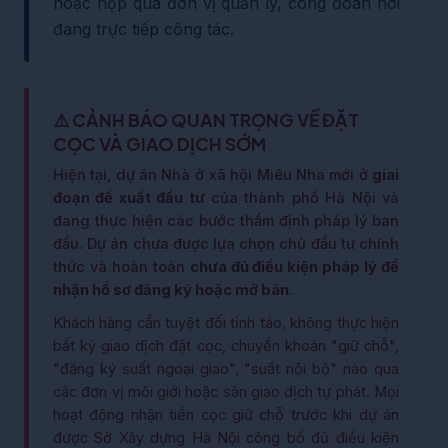
hoặc nộp qua đơn vị quản lý, công đoàn nơi
đang trực tiếp công tác.
⚠️ CẢNH BÁO QUAN TRỌNG VỀ ĐẶT
CỌC VÀ GIAO DỊCH SỚM
Hiện tại, dự án Nhà ở xã hội Miêu Nha mới ở
giai
đoạn đề xuất đầu tư
của thành phố Hà Nội và
đang thực hiện các bước thẩm định pháp lý ban
đầu. Dự án chưa được lựa chọn chủ đầu tư chính
thức và hoàn toàn
chưa đủ điều kiện pháp lý để
nhận hồ sơ đăng ký hoặc mở bán
.
Khách hàng cần tuyệt đối tỉnh táo, không thực hiện
bất kỳ giao dịch đặt cọc, chuyển khoản "giữ chỗ",
"đăng ký suất ngoại giao", "suất nội bộ" nào qua
các đơn vị môi giới hoặc sàn giao dịch tự phát. Mọi
hoạt động nhận tiền cọc giữ chỗ trước khi dự án
được Sở Xây dựng Hà Nội công bố đủ điều kiện