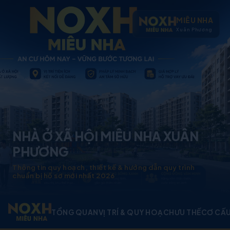
MIÊU NHA
Xuân Phương
NHÀ Ở XÃ HỘI MIÊU NHA XUÂN
PHƯƠNG
Thông tin quy hoạch, thiết kế & hướng dẫn quy trình
chuẩn bị hồ sơ mới nhất 2026
TỔNG QUAN
VỊ TRÍ & QUY HOẠCH
ƯU THẾ
CƠ CẤU