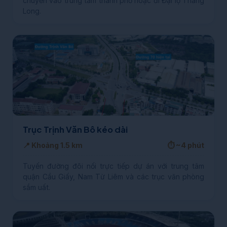
chuyển vào trung tâm thành phố hoặc đi Đại lộ Thăng
Long.
Trục Trịnh Văn Bô kéo dài
📍 Khoảng 1.5 km
⏱️ ~4 phút
Tuyến đường đôi nối trực tiếp dự án với trung tâm
quận Cầu Giấy, Nam Từ Liêm và các trục văn phòng
sầm uất.