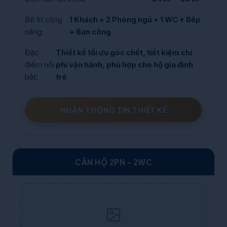
Bố trí công
1 Khách + 2 Phòng ngủ + 1 WC + Bếp
năng:
+ Ban công
Đặc
Thiết kế tối ưu góc chết, tiết kiệm chi
điểm nổi
phí vận hành, phù hợp cho hộ gia đình
bật:
trẻ
NHẬN THÔNG TIN THIẾT KẾ
CĂN HỘ 2PN - 2WC