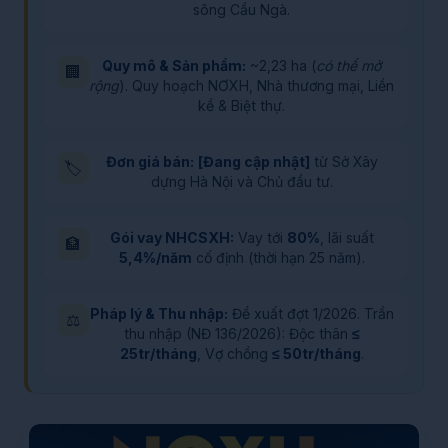
sông Cầu Ngà.
Quy mô & Sản phẩm:
~2,23 ha (
có thể mở
🏢
rộng
). Quy hoạch NƠXH, Nhà thương mại, Liền
kề & Biệt thự.
Đơn giá bán:
[Đang cập nhật]
từ Sở Xây
🏷️
dựng Hà Nội và Chủ đầu tư.
Gói vay NHCSXH:
Vay tới
80%
, lãi suất
🏦
5,4%/năm
cố định (thời hạn 25 năm).
Pháp lý & Thu nhập:
Đề xuất đợt 1/2026. Trần
⚖️
thu nhập (NĐ 136/2026): Độc thân
≤
25tr/tháng
, Vợ chồng
≤ 50tr/tháng
.