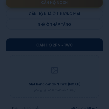
CĂN HỘ NOXH
CĂN HỘ NHÀ Ở THƯƠNG MẠI
NHÀ Ở THẤP TẦNG
CĂN HỘ 2PN - 1WC
Mặt bằng căn 2PN 1WC (NƠXH)
[Đang cập nhật thiết kế chi tiết]
Diện tích tối thiểu:
~54 m² - 58 m²