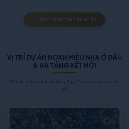
NHẬN THÔNG TIN CẬP NHẬT
VỊ TRÍ DỰ ÁN NOXH MIÊU NHA Ở ĐÂU
& HẠ TẦNG KẾT NỐI
Nằm trên trục giao thương huyết mạch phía Tây Thủ
đô