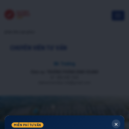
phân khu vạn phúc
CHUYÊN VIÊN TƯ VẤN
Mr Trường
Chức vụ: TRƯỞNG PHÒNG KINH DOANH
ĐT: 088 688 1000
datnenmienbac.net@gmail.com
×
MIỄN PHÍ TƯ VẤN