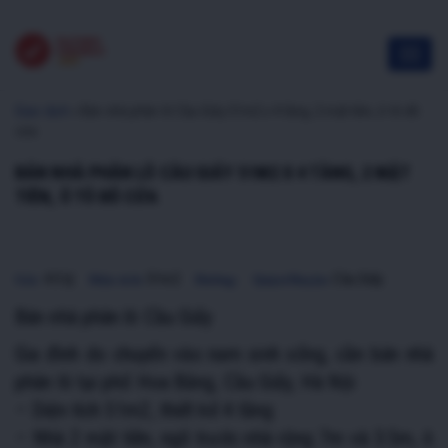
Giao dịch
»
Bán nhà phân lô Cầu Giấy 51m2 x 4 tầng, 2 mặt tiền, ô tô đỗ
cửa
BÁN NHÀ PHÂN LÔ CẦU GIẤY 51M2 X 4 TẦNG, 2 MẶT
TIỀN, Ô TÔ ĐỖ CỬA
4.5 tỷ
51m2
Cầu Giấy
Giá:
Diện tích:
Hướng:
Quận/Huyện:
Bán nhà phân lô Cầu Giấy
Gia đình do chuyển vào nam sinh sống, cần bán nhà
phân lô tại phố Hoa Bằng, Cầu Giấy, Hà Nội
– Diện tích 51m2, thiết kế 4 tầng
– Nhà 2 mặt tiền, ngõ trước nhà rộng 7m và 3.5m, ô