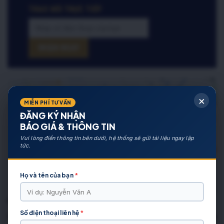
TRAO ĐỔI TRỰC TIẾP
×
MIỄN PHÍ TƯ VẤN
ĐĂNG KÝ NHẬN
BÁO GIÁ & THÔNG TIN
Vui lòng điền thông tin bên dưới, hệ thống sẽ gửi tài liệu ngay lập
tức.
Họ và tên của bạn
*
bán nhà cầu giấy
Số điện thoại liên hệ
*
Dự án đầu tư đất nền, biệt thự, liền kề, shophouse:
Đất nền thái