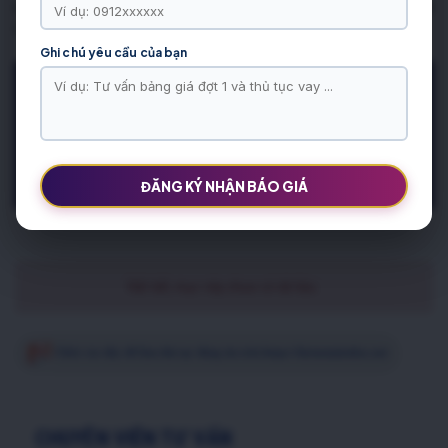
nguyên
Khu đô thị Vân anh An Lạc
Khu Đô Thị Vân Canh
Hà Đô
Charm Villas
Ghi chú yêu cầu của bạn
TRAO ĐỔI TRỰC TIẾP
ĐĂNG KÝ NHẬN BÁO GIÁ
Rất tiết, mục này chưa có dữ liệu.
Click vào đây để làm thủ tục đăng tin trên https://datnenmienbac.net
CHUYÊN VIÊN TƯ VẤN