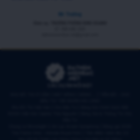
Mr Trường
Chức vụ: TRƯỞNG PHÒNG KINH DOANH
ĐT: 088 688 1000
datnenmienbac.net@gmail.com
CÁC DỰ ÁN NỔI BẬT
KHU ĐÔ THỊ VĨ CẦM | MẶT BẰNG | BẢNG … | TIẾN ĐỘ – CHỦ
ĐẦU TƯ: TẬP ĐOÀN HẢI LONG
Khu Đô Thị Việt Hàn | Chủ Đầu Tư | Bảng Giá Chính Sách Mới
NOXH Việt Hàn Capital Thái Nguyên | Bảng Giá & Thông Tin Chủ
Đầu Tư
Chung cư Moonlight 2 An Lạc Green Symphony | Bảng giá 2026
The Flame Vine – Hinode Royal Park | Tâm điểm Vành đai 3.5
Khu đô thị Thiên Lộc Sông Công | Giá Bán & Sổ Hồng