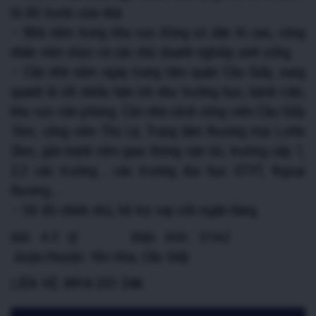
tô đỗ trước cửa nhà
– Nhà nằm trong khu vực đông có dân trí cao, công
nhân viên chức và các chủ doanh nghiêp sinh sống
– Căn nhà nằm ngay trung tâm quận Cầu Giấy, xung
quanh là rất nhiều tiện ích như trường học, bệnh viện,
khu vực văn phòng. Căn nhà cách công viên Cầu Giấy
1km, công viên Thủ Lệ, Trung tâm thương mại Lotte
2km, gần bệnh viên giao thông vận tải, trường cấp 1,
2,3 các trường , các trường đại học GTVT, Ngoại
thương….
– Sổ đỏ chính chủ, hỗ trợ vay vốn ngân hàng
Giá:
4.5 tỷ
Diện tích:
51m2
Quận/Huyện:
Yên Hòa, Cầu Giấy
LIÊN HỆ:
0916 331 246