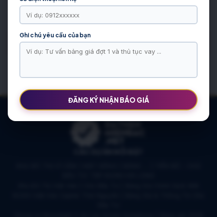
XEM THÊM
Ghi chú yêu cầu của bạn
Rất tiết, mục này chưa có dữ liệu.
ĐĂNG KÝ NHẬN BÁO GIÁ
CÁC DỰ ÁN NỔI BẬT
KHU ĐÔ THỊ VĨ CẦM | MẶT BẰNG | BẢNG … | TIẾN ĐỘ – CHỦ
ĐẦU TƯ: TẬP ĐOÀN HẢI LONG
Khu Đô Thị Việt Hàn | Chủ Đầu Tư | Bảng Giá Chính Sách Mới
NOXH Việt Hàn Capital Thái Nguyên | Bảng Giá & Thông Tin Chủ
Đầu Tư
Chung cư Moonlight 2 An Lạc Green Symphony | Bảng giá 2026