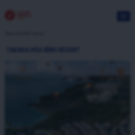
Takara Hòa Bình Resort
TAKARA HÒA BÌNH RESORT