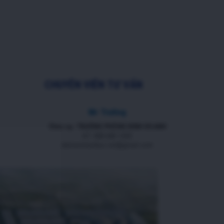
CHUYÊN VIÊN TƯ VẤN
Mr Trường
Chức vụ: TRƯỞNG PHÒNG KINH DOANH
ĐT: 088 688 1000
datnenmienbac.net@gmail.com