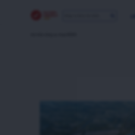
LI
trả nhà công vụ mua NOXH