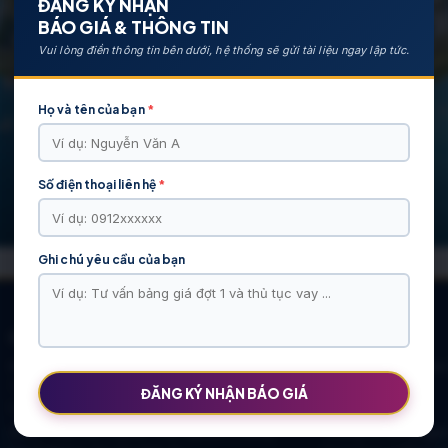
ĐĂNG KÝ NHẬN
BÁO GIÁ & THÔNG TIN
Vui lòng điền thông tin bên dưới, hệ thống sẽ gửi tài liệu ngay lập tức.
Họ và tên của bạn
*
Số điện thoại liên hệ
*
Ghi chú yêu cầu của bạn
CÁC DỰ ÁN NỔI BẬT
KHU ĐÔ THỊ VĨ CẦM | MẶT BẰNG | BẢNG … |
Khu Đô Thị Việt Hàn
TIẾN ĐỘ – CHỦ ĐẦU TƯ: TẬP ĐOÀN HẢI
Chính Sách Mới
ĐĂNG KÝ NHẬN BÁO GIÁ
LONG
NOXH Việt Hàn Capital Thái Nguyên | Bảng
Chung cư Moonlight