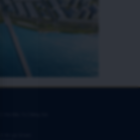
 | Chủ Đầu Tư | Bảng Giá
 2 An Lạc Green