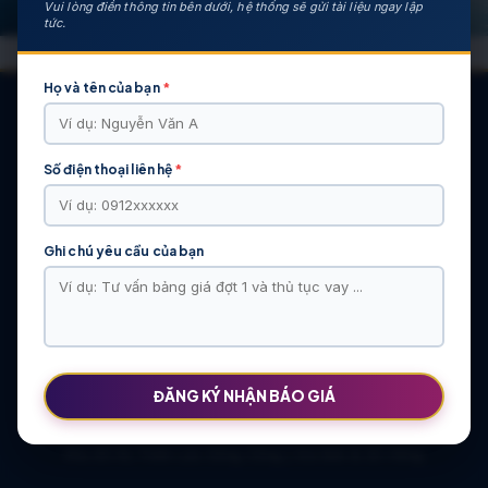
Vui lòng điền thông tin bên dưới, hệ thống sẽ gửi tài liệu ngay lập
tức.
Họ và tên của bạn
*
Số điện thoại liên hệ
*
CÁC DỰ ÁN NỔI BẬT
KHU ĐÔ THỊ VĨ CẦM | MẶT BẰNG | BẢNG … | TIẾN ĐỘ – CHỦ
ĐẦU TƯ: TẬP ĐOÀN HẢI LONG
Ghi chú yêu cầu của bạn
Khu Đô Thị Việt Hàn | Chủ Đầu Tư | Bảng Giá Chính Sách Mới
NOXH Việt Hàn Capital Thái Nguyên | Bảng Giá & Thông Tin Chủ
Đầu Tư
Chung cư Moonlight 2 An Lạc Green Symphony | Bảng giá 2026
The Flame Vine – Hinode Royal Park | Tâm điểm Vành đai 3.5
Khu đô thị Thiên Lộc Sông Công | Giá Bán & Sổ Hồng
ĐĂNG KÝ NHẬN BÁO GIÁ
NOXH Miêu Nha – Hướng Dẫn Hồ Sơ & Bảng Giá Năm 2026
Chung cư OCT2 Xuân Phương Viglacera | Mua Bán Căn Hộ 2026
Khu đô thị Thiên Lộc Sông Công | Giá Bán & Sổ Hồng