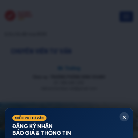
bị thu hồi đất mua NOXH
CHUYÊN VIÊN TƯ VẤN
Mr Trường
Chức vụ: TRƯỞNG PHÒNG KINH DOANH
ĐT: 088 688 1000
datnenmienbac.net@gmail.com
×
MIỄN PHÍ TƯ VẤN
ĐĂNG KÝ NHẬN
BÁO GIÁ & THÔNG TIN