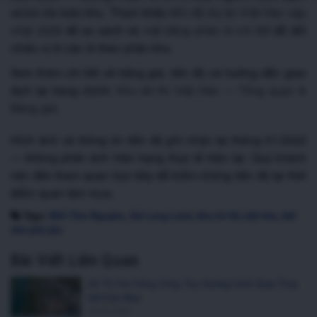
và bó vỉa toàn khu. Tham khảo
tiến độ dự án Việt Hàn cập
nhật 2026
để so sánh và
mặt bằng phân lô chi tiết
để đối
chiếu vị trí các lô theo phân khu.
Xem thêm chi tiết về bảng giá, tiến độ và hướng dẫn giao
dịch tại trang chính:
Khu đô thị Việt Hàn — Tổng quan &
Bảng giá
.
Hình ảnh và thông tin tiến độ ghi nhận tại tháng 01/2022
— không phản ánh hiện trạng thực tế hiện tại. Quý khách
nên đến tham quan trực tiếp để kiểm chứng tiến độ tại thời
điểm quan tâm mua.
Tags:
BĐS Thái Nguyên
,
Hải Long Land
,
khu đô thị việt hàn
,
Đất
nền phổ yên
Bài Viết Liên Quan
Đô Thị Ven Sông Công: Trục Đường Cảnh Quan Thay
Đổi Diện Mạo
23/07/2026