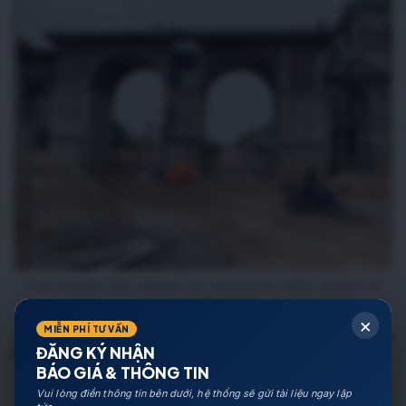
Cổng chính Khu đô thị Việt Hàn hoàn thiện tháng 01/2022. Hình ảnh chỉ
mang tính chất minh họa.
×
MIỄN PHÍ TƯ VẤN
Tiến độ đài phun nước và hạ tầng phân khu Vạn
Phúc
ĐĂNG KÝ NHẬN
BÁO GIÁ & THÔNG TIN
Vui lòng điền thông tin bên dưới, hệ thống sẽ gửi tài liệu ngay lập