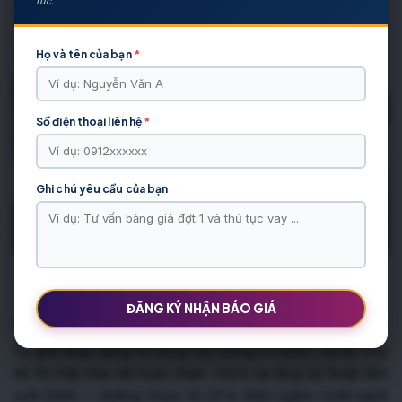
tức.
Họ và tên của bạn
*
Số điện thoại liên hệ
*
Ghi chú yêu cầu của bạn
Đài phun nước thi công tại phân khu Vạn Phúc tháng 01/2022. Hình ảnh chỉ
mang tính chất minh họa.
ĐĂNG KÝ NHẬN BÁO GIÁ
Đối chiếu với tiến độ hiện tại 2026
Từ giai đoạn đang thi công vào tháng 01/2022, dự án Khu
đô thị Việt Hàn đã hoàn thiện 100% hạ tầng kỹ thuật đến
cuối 2024 — đường nhựa 15–27m, điện ngầm, nước sạch