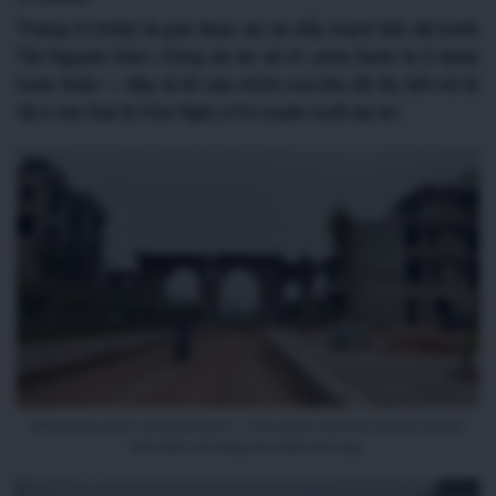
Tháng 01/2022 là giai đoạn dự án đẩy mạnh tiến độ trước
Tết Nguyên Đán. Cổng dự án số 01 phía Quốc lộ 3 được
hoàn thiện — đây là lối vào chính của khu đô thị, kết nối từ
QL3 vào Đại lộ Hữu Nghị 27m xuyên suốt dự án.
Cổng dự án số 01 phía Quốc lộ 3 — Khu đô thị Việt Hàn tháng 01/2022.
Hình ảnh chỉ mang tính chất minh họa.