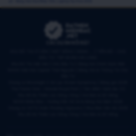
Bảng Giá Sửa Máy Tính, Laptop Hạ Hòa 2026
CÁC DỰ ÁN NỔI BẬT
KHU ĐÔ THỊ VĨ CẦM | MẶT BẰNG | BẢNG … | TIẾN ĐỘ – CHỦ
ĐẦU TƯ: TẬP ĐOÀN HẢI LONG
Khu Đô Thị Việt Hàn | Chủ Đầu Tư | Bảng Giá Chính Sách Mới
NOXH Việt Hàn Capital Thái Nguyên | Bảng Giá & Thông Tin Chủ
Đầu Tư
Chung cư Moonlight 2 An Lạc Green Symphony | Bảng giá 2026
The Flame Vine – Hinode Royal Park | Tâm điểm Vành đai 3.5
Khu đô thị Thiên Lộc Sông Công | Giá Bán & Sổ Hồng
NOXH Miêu Nha – Hướng Dẫn Hồ Sơ & Bảng Giá Năm 2026
Chung cư OCT2 Xuân Phương Viglacera | Mua Bán Căn Hộ 2026
Khu đô thị Thiên Lộc Sông Công | Giá Bán & Sổ Hồng
Miễn trừ trách nhiệm:
Mọi hình ảnh, phối cảnh, sơ đồ thiết kế trong tài