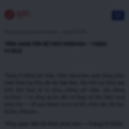
Tổng quan tiến độ theo phân khu — tháng 01/2022
TỔNG QUAN TIẾN ĐỘ THEO PHÂN KHU — THÁNG
01/2022
Tháng 01/2022 ghi nhận nhiều hạng mục quan trọng được
hoàn thiện tại
Khu đô thị Việt Hàn
. Bài viết này tổng hợp
hình ảnh thực tế từ công trường ghi nhận vào tháng
01/2022 — từ cổng dự án đến hạ tầng nội khu theo từng
phân khu — để quý khách có cơ sở đối chiếu tiến độ thực
tế theo thời gian.
Tổng quan tiến độ theo phân khu — tháng 01/2022