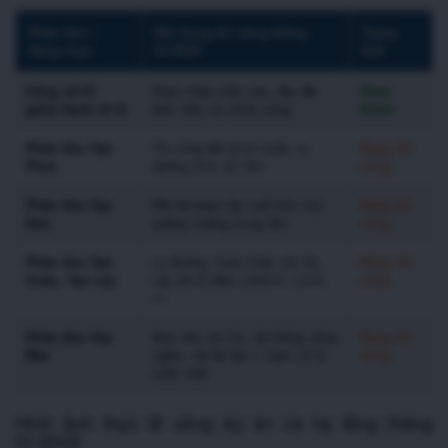
Phân khu /
Nội dung thi công tháng
Trạng
Hạng mục
01/2022
thái
Cổng số 01
Hoàn thiện kiến trúc, lắp đặt
Hoàn
(phía Quốc lộ 3)
biển hiệu và chiếu sáng
thành
Phân khu Vạn
Thi công đài phun nước, lu
Đang thi
Phúc
đường 27m và 15m
công
Phân khu Vạn
Rải đá base lớp cuối khu vực
Đang thi
Hoa
quảng trường trung tâm
công
Phân khu Vạn
Lu đường, hoàn thiện vỉa hè,
Đang thi
Xuân, Vạn Lộc
xây đế tủ điện Lk05-07, Lk10-
công
11
Phân khu Vạn
San nền, bó vỉa, hệ thống cống
Đang thi
Bảo
ngầm, rải đá lớp 1, trạm xử lý
công
nước thải
Hình ảnh thực tế cổng dự án và hạ tầng tháng
01/2022