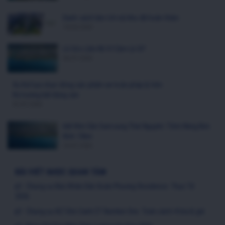
Danh sách tiện ích nội khu đã hoàn thiện
19/05/2020
Lô Góc Liền Kề Vĩ Cầm Là Gì?
06/07/2026
Xu thế lựa chọn dòng sản phẩm an toàn pháp lý trên
thị trường bất động sản
01/07/2026
Đất Nền Gần Samsung Thái Nguyên: Tiềm Năng Bán
Kính 10km
25/07/2026
BÀI VIẾT ĐƯỢC QUAN TÂM
Chung cư Báo Nhân Dân Xuân Phương Residence: Thực Tế
2026
Chung cư AZ Vân Canh CT Number One: Toàn cảnh 4 tòa & giá