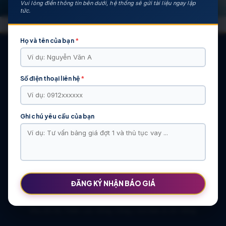
Vui lòng điền thông tin bên dưới, hệ thống sẽ gửi tài liệu ngay lập
tức.
Họ và tên của bạn
*
Số điện thoại liên hệ
*
CÁC DỰ ÁN NỔI BẬT
KHU ĐÔ THỊ VĨ CẦM | MẶT BẰNG | BẢNG … | TIẾN ĐỘ – CHỦ
ĐẦU TƯ: TẬP ĐOÀN HẢI LONG
Ghi chú yêu cầu của bạn
Khu Đô Thị Việt Hàn | Chủ Đầu Tư | Bảng Giá Chính Sách Mới
NOXH Việt Hàn Capital Thái Nguyên | Bảng Giá & Thông Tin Chủ
Đầu Tư
Chung cư Moonlight 2 An Lạc Green Symphony | Bảng giá 2026
The Flame Vine – Hinode Royal Park | Tâm điểm Vành đai 3.5
Khu đô thị Thiên Lộc Sông Công | Giá Bán & Sổ Hồng
ĐĂNG KÝ NHẬN BÁO GIÁ
NOXH Miêu Nha – Hướng Dẫn Hồ Sơ & Bảng Giá Năm 2026
Chung cư OCT2 Xuân Phương Viglacera | Mua Bán Căn Hộ 2026
Khu đô thị Thiên Lộc Sông Công | Giá Bán & Sổ Hồng