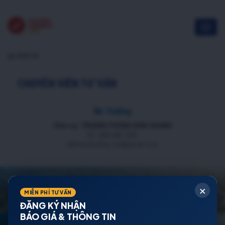
gia đình trẻ
CHUYÊN VIÊN TƯ VẤN
Mr Trường
Chức vụ: TRƯỞNG PHÒNG KINH DOANH
ĐT: 088 688 1000
datnenmienbac.net@gmail.com
×
MIỄN PHÍ TƯ VẤN
ĐĂNG KÝ NHẬN
BÁO GIÁ & THÔNG TIN