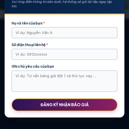
Vui lòng điền thông tin bên dưới, hệ thống sẽ gửi tài liệu ngay lập
tức.
Họ và tên của bạn
*
Số điện thoại liên hệ
*
CÁC DỰ ÁN NỔI BẬT
KHU ĐÔ THỊ VĨ CẦM | MẶT BẰNG | BẢNG … | TIẾN ĐỘ – CHỦ
ĐẦU TƯ: TẬP ĐOÀN HẢI LONG
Ghi chú yêu cầu của bạn
Khu Đô Thị Việt Hàn | Chủ Đầu Tư | Bảng Giá Chính Sách Mới
NOXH Việt Hàn Capital Thái Nguyên | Bảng Giá & Thông Tin Chủ
Đầu Tư
Chung cư Moonlight 2 An Lạc Green Symphony | Bảng giá 2026
The Flame Vine – Hinode Royal Park | Tâm điểm Vành đai 3.5
Khu đô thị Thiên Lộc Sông Công | Giá Bán & Sổ Hồng
ĐĂNG KÝ NHẬN BÁO GIÁ
NOXH Miêu Nha – Hướng Dẫn Hồ Sơ & Bảng Giá Năm 2026
Chung cư OCT2 Xuân Phương Viglacera | Mua Bán Căn Hộ 2026
Khu đô thị Thiên Lộc Sông Công | Giá Bán & Sổ Hồng