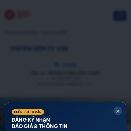
công nhân KCN Điềm Thụy mua NOXH
CHUYÊN VIÊN TƯ VẤN
Mr Trường
Chức vụ: TRƯỞNG PHÒNG KINH DOANH
ĐT: 088 688 1000
datnenmienbac.net@gmail.com
×
MIỄN PHÍ TƯ VẤN
ĐĂNG KÝ NHẬN
BÁO GIÁ & THÔNG TIN