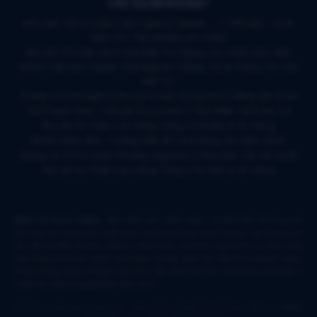
CÁC DỰ ÁN NỔI BẬT
KHU ĐÔ THỊ VĨ CẦM | MẶT BẰNG | BẢNG … | TIẾN ĐỘ – CHỦ
ĐẦU TƯ: TẬP ĐOÀN HẢI LONG
Khu Đô Thị Việt Hàn | Chủ Đầu Tư | Bảng Giá Chính Sách Mới
NOXH Việt Hàn Capital Thái Nguyên | Bảng Giá & Thông Tin Chủ
Đầu Tư
Chung cư Moonlight 2 An Lạc Green Symphony | Bảng giá 2026
The Flame Vine – Hinode Royal Park | Tâm điểm Vành đai 3.5
Khu đô thị Thiên Lộc Sông Công | Giá Bán & Sổ Hồng
NOXH Miêu Nha – Hướng Dẫn Hồ Sơ & Bảng Giá Năm 2026
Chung cư OCT2 Xuân Phương Viglacera | Mua Bán Căn Hộ 2026
Khu đô thị Thiên Lộc Sông Công | Giá Bán & Sổ Hồng
Miễn trừ trách nhiệm:
Mọi hình ảnh, phối cảnh, sơ đồ thiết kế trong tài
liệu này chỉ mang tính chất minh họa tham khảo định hướng. Các thông số
chi tiết và điều khoản pháp lý ràng buộc sẽ được quy định cụ thể trong
Hợp đồng mua bán chính thức được ký kết giữa Chủ đầu tư và khách hàng.
Khách hàng được khuyến nghị trực tiếp kiểm tra thực tế hạ tầng và pháp lý
trước khi đưa ra quyết định giao dịch.
© 2026 datnenmienbac.net - Phát triển & Thiết kế bởi VN4U BĐS. |
Chính