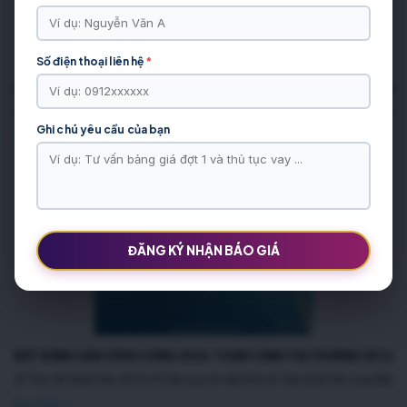
Số điện thoại liên hệ
*
QUY ĐỊNH XÂY DỰNG LIỀN KỀ VĨ CẦM: SỐ TẦNG, MẬT ĐỘ & KHOẢNG L
📋 Tóm tắt nhanh Khu đô thị Vĩ Cầm quy mô 48,05 ha do Tập đoàn Hải Long đầu tư, 
Ghi chú yêu cầu của bạn
Xem thêm >>
ĐĂNG KÝ NHẬN BÁO GIÁ
BẤT ĐỘNG SẢN SÔNG CÔNG 2026: TOÀN CẢNH THỊ TRƯỜNG VÀ CÁC
📋 Tóm tắt nhanh Khu đô thị Vĩ Cầm quy mô 48,05 ha do Tập đoàn Hải Long đầu tư, 
Xem thêm >>