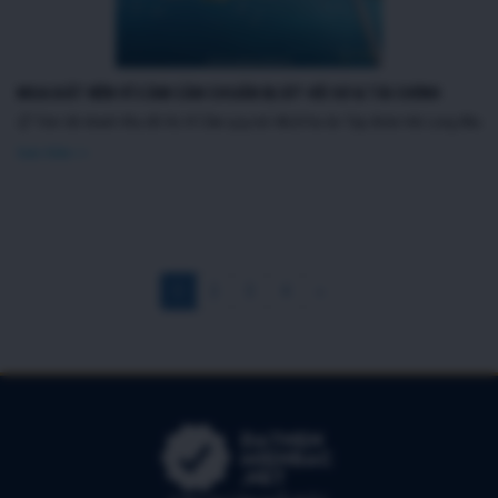
MUA ĐẤT NỀN VĨ CẦM CẦN CHUẨN BỊ GÌ? HỒ SƠ & TÀI CHÍNH
📋 Tóm tắt nhanh Khu đô thị Vĩ Cầm quy mô 48,05 ha do Tập đoàn Hải Long đầu tư, 
Xem thêm >>
1
2
3
4
»