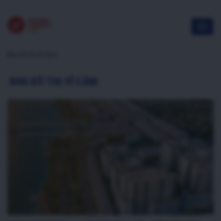
Khu đô thị Vĩ Cầm
KHU ĐÔ THỊ VĨ CẦM