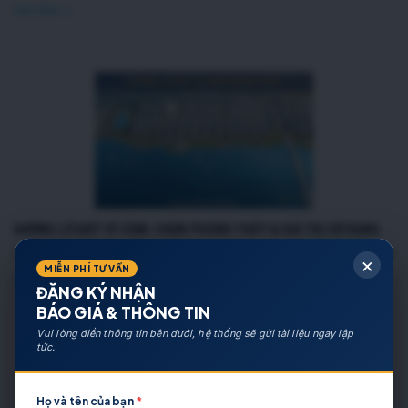
Xem thêm >>
HƯỚNG LÔ ĐẤT VĨ CẦM: CHỌN PHONG THỦY & GIÁ TRỊ SỬ DỤNG
📋 Tóm tắt nhanh Khu đô thị Vĩ Cầm quy mô 48,05 ha do Tập đoàn Hải Long đầu tư, 
×
MIỄN PHÍ TƯ VẤN
Xem thêm >>
ĐĂNG KÝ NHẬN
BÁO GIÁ & THÔNG TIN
Vui lòng điền thông tin bên dưới, hệ thống sẽ gửi tài liệu ngay lập
tức.
Họ và tên của bạn
*