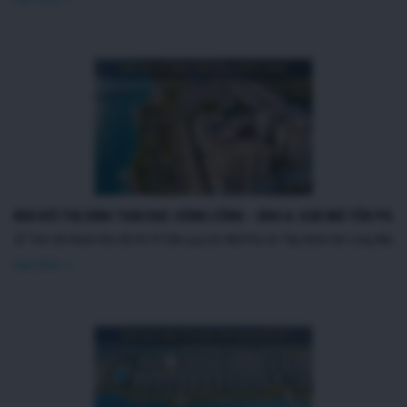
KHU ĐÔ THỊ SINH THÁI DỌC SÔNG CÔNG – KHU A: GIẢI MÃ TÊN PHÁP
📋 Tóm tắt nhanh Khu đô thị Vĩ Cầm quy mô 48,05 ha do Tập đoàn Hải Long đầu tư, 
Xem thêm >>