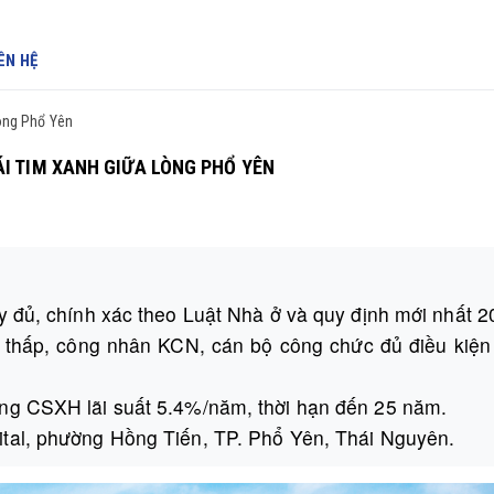
ÊN HỆ
Lòng Phổ Yên
ÁI TIM XANH GIỮA LÒNG PHỔ YÊN
 đủ, chính xác theo Luật Nhà ở và quy định mới nhất 2
 thấp, công nhân KCN, cán bộ công chức đủ điều kiệ
g CSXH lãi suất 5.4%/năm, thời hạn đến 25 năm.
al, phường Hồng Tiến, TP. Phổ Yên, Thái Nguyên.