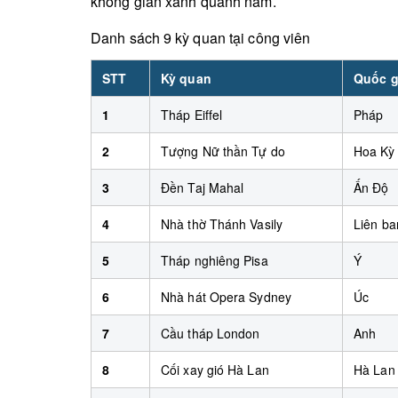
không gian xanh quanh năm.
Danh sách 9 kỳ quan tại công viên
STT
Kỳ quan
Quốc g
1
Tháp Eiffel
Pháp
2
Tượng Nữ thần Tự do
Hoa Kỳ
3
Đền Taj Mahal
Ấn Độ
4
Nhà thờ Thánh Vasily
Liên b
5
Tháp nghiêng Pisa
Ý
6
Nhà hát Opera Sydney
Úc
7
Cầu tháp London
Anh
8
Cối xay gió Hà Lan
Hà Lan