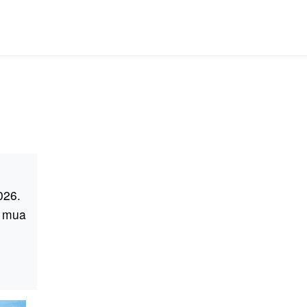
026.
n mua