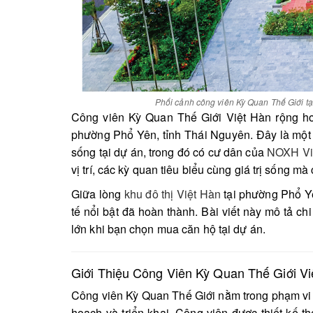
Phối cảnh công viên Kỳ Quan Thế Giới tạ
Công viên Kỳ Quan Thế Giới Việt Hàn rộng hơn
phường Phổ Yên, tỉnh Thái Nguyên. Đây là một k
sống tại dự án, trong đó có cư dân của
NOXH Việ
vị trí, các kỳ quan tiêu biểu cùng giá trị sống 
Giữa lòng
khu đô thị Việt Hàn
tại phường Phổ Yê
tế nổi bật đã hoàn thành. Bài viết này mô tả ch
lớn khi bạn chọn mua căn hộ tại dự án.
Giới Thiệu Công Viên Kỳ Quan Thế Giới Vi
Công viên Kỳ Quan Thế Giới nằm trong phạm vi 
hoạch và triển khai. Công viên được thiết kế 