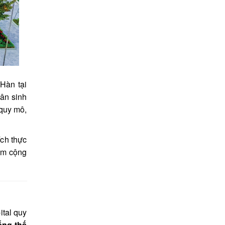
Hàn tại
dân sinh
 quy mô,
ích thực
iểm cộng
ital quy
ếng thế