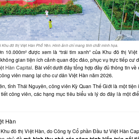
i Khu đô thị Việt Hàn Phổ Yên. Hình ảnh chỉ mang tính chất minh họa.
 10.000m² được xem là “trái tim xanh” của Khu đô thị Việt 
hông gian tiện ích cảnh quan độc đáo, phục vụ trực tiếp cư 
t Hàn Capital
. Bài viết dưới đây tổng hợp đầy đủ thông tin về
mà công viên mang lại cho cư dân Việt Hàn năm 2026.
n, tỉnh Thái Nguyên, công viên Kỳ Quan Thế Giới là một tiện 
i tiết công viên, các hạng mục tiêu biểu và lý do đây là một đ
ệt Hàn
Khu đô thị Việt Hàn, do Công ty Cổ phần Đầu tư Việt Hàn Cap
theo chủ đề
mô hình thu nhỏ các công trình kiến trúc nổi ti