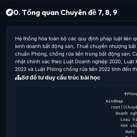
0. Tổng quan Chuyên đề 7, 8, 9
Hệ thống hóa toàn bộ các quy định pháp luật liên 
kinh doanh bất động sản, Thuế chuyển nhượng bất
chuẩn Phòng, chống rửa tiền trong bất động sản. 
nhật chính xác theo Luật Doanh nghiệp 2020, Luật 
2023 và Luật Phòng chống rửa tiền 2022 tính đến t
Sơ đồ tư duy cấu trúc bài học
Phóng
                                mindmap

                                  root((Chuyê
                                    Doanh ngh
                                      Loại hì
                                      Vốn chủ
                                        Dưới 