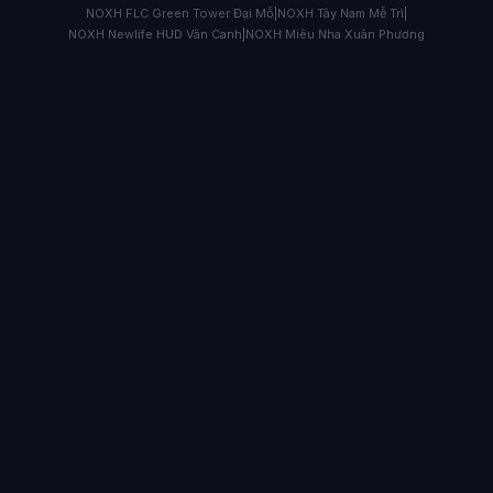
NOXH FLC Green Tower Đại Mỗ
|
NOXH Tây Nam Mễ Trì
|
NOXH Newlife HUD Vân Canh
|
NOXH Miêu Nha Xuân Phương