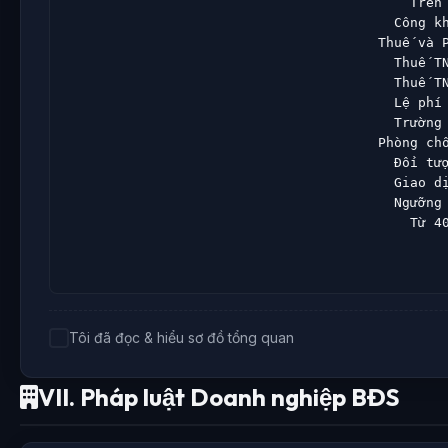
                                        Trên 
                                      Công kh
                                    Thuế và P
                                      Thuế TN
                                      Thuế TN
                                      Lệ phí 
                                      Trường 
                                    Phòng chố
                                      Đối tượ
                                      Giao dị
                                      Ngưỡng 
                                        Từ 40
Tôi đã đọc & hiểu sơ đồ tổng quan
VII. Pháp luật Doanh nghiệp BĐS