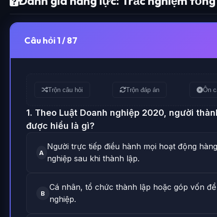
Đánh giá năng lực: Trắc nghiệm tổn
Câu hỏi 1 / 87
Trộn câu hỏi
Trộn đáp án
Ôn c
1. Theo Luật Doanh nghiệp 2020, người thàn
được hiểu là gì?
Người trực tiếp điều hành mọi hoạt động hàn
A
nghiệp sau khi thành lập.
Cá nhân, tổ chức thành lập hoặc góp vốn để
B
nghiệp.