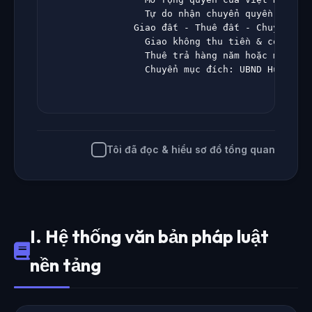
                          Tự do nhận chuyển quyền đất tr
                        Giao đất - Thuê đất - Chuyển mục
                          Giao không thu tiền & có thu t
                          Thuê trả hàng năm hoặc một lần

                          Chuyển mục đích: UBND Huyện/Tỉ
Tôi đã đọc & hiểu sơ đồ tổng quan
I. Hệ thống văn bản pháp luật
nền tảng