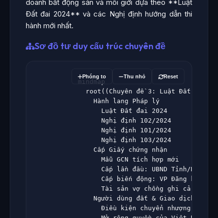
doanh bất động sản và môi giới dựa theo **Luật
Đất đai 2024** và các Nghị định hướng dẫn thi
hành mới nhất.
Sơ đồ tư duy cấu trúc chuyên đề
Phóng to
Thu nhỏ
Reset
                    mindmap

                      root((Chuyên đề 3: Luật Đất đai 20
                        Hành lang Pháp lý

                          Luật Đất đai 2024

                          Nghị định 102/2024

                          Nghị định 101/2024

                          Nghị định 103/2024

                        Cấp Giấy chứng nhận

                          Mẫu GCN tích hợp mới

                          Cấp lần đầu: UBND Tỉnh/Huyện

                          Cấp biến động: VP Đăng ký Đất 
                          Tài sản vợ chồng ghi cả hai tê
                        Người dùng đất & Giao dịch

                          Điều kiện chuyển nhượng thế ch
                          Mở rộng quyền của Việt Kiều
