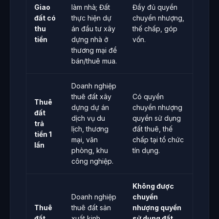
Giao
làm nhà; Đất
Đầy đủ quyền
đất có
thực hiện dự
chuyển nhượng,
thu
án đầu tư xây
thế chấp, góp
tiền
dựng nhà ở
vốn.
thương mại để
bán/thuê mua.
Doanh nghiệp
thuê đất xây
Có quyền
Thuê
dựng dự án
chuyển nhượng
đất
dịch vụ du
quyền sử dụng
trả
lịch, thương
đất thuê, thế
tiền 1
mại, văn
chấp tại tổ chức
lần
phòng, khu
tín dụng.
công nghiệp.
Không được
Doanh nghiệp
chuyển
Thuê
thuê đất sản
nhượng quyền
đất
xuất kinh
sử dụng đất