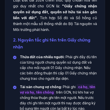
Luật Đất đai 2024 chính thức quy chuẩn hóa tên
gọi duy nhất cho GCN là:
"Giấy chứng nhận
quyền sử dụng đất, quyền sở hữu tài sản gắn
liền với đất"
. Tích hợp Sổ đỏ và Sổ hồng cũ
thành một mẫu sổ thống nhất do Bộ Tài nguyên và
Môi trường phát hành.
2. Nguyên tắc ghi tên trên Giấy chứng
nhận
Thửa đất của nhiều người:
Phải ghi đầy đủ tên
của từng người chung quyền sử dụng đất và
cấp cho mỗi người 01 Giấy chứng nhận. Nếu
các bên đồng thuận thì cấp 01 Giấy chứng nhận
chung trao cho người đại diện.
Tài sản chung vợ chồng:
Phải ghi
cả họ, tên
vợ và họ, tên chồng
trên GCN, trừ khi hai vợ
chồng thỏa thuận ghi tên một người. Nếu trước
đây chỉ ghi tên một người thì nay được đăng ký
bổ sung tên người còn lại bất kỳ lúc nào.