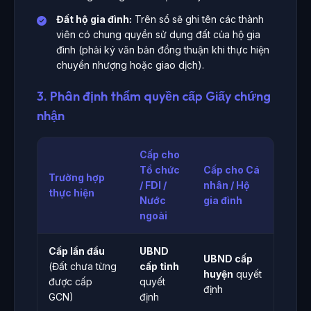
Đất hộ gia đình:
Trên sổ sẽ ghi tên các thành
viên có chung quyền sử dụng đất của hộ gia
đình (phải ký văn bản đồng thuận khi thực hiện
chuyển nhượng hoặc giao dịch).
3. Phân định thẩm quyền cấp Giấy chứng
nhận
Cấp cho
Tổ chức
Cấp cho Cá
Trường hợp
/ FDI /
nhân / Hộ
thực hiện
Nước
gia đình
ngoài
Cấp lần đầu
UBND
UBND cấp
(Đất chưa từng
cấp tỉnh
huyện
quyết
được cấp
quyết
định
GCN)
định