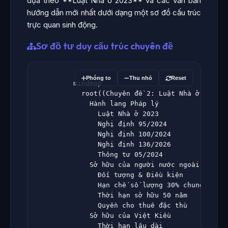
dựa theo **Luật Nhà ở 2023** và các văn bản
hướng dẫn mới nhất dưới dạng một sơ đồ cấu trúc
trực quan sinh động.
Sơ đồ tư duy cấu trúc chuyên đề
Phóng to
Thu nhỏ
Reset
                  mindmap

                    root((Chuyên đề 2: Luật Nhà ở 2023))

                      Hành lang Pháp lý

                        Luật Nhà ở 2023

                        Nghị định 95/2024

                        Nghị định 100/2024

                        Nghị định 136/2026

                        Thông tư 05/2024

                      Sở hữu của người nước ngoài

                        Đối tượng & Điều kiện

                        Hạn chế số lượng 30% chung cư

                        Thời hạn sở hữu 50 năm

                        Quyền cho thuê đặc thù

                      Sở hữu của Việt Kiều

                        Thời hạn lâu dài
