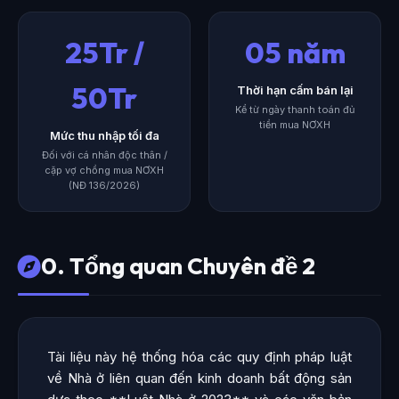
25Tr /
05 năm
50Tr
Thời hạn cấm bán lại
Kể từ ngày thanh toán đủ
tiền mua NƠXH
Mức thu nhập tối đa
Đối với cá nhân độc thân /
cặp vợ chồng mua NƠXH
(NĐ 136/2026)
0. Tổng quan Chuyên đề 2
Tài liệu này hệ thống hóa các quy định pháp luật
về Nhà ở liên quan đến kinh doanh bất động sản