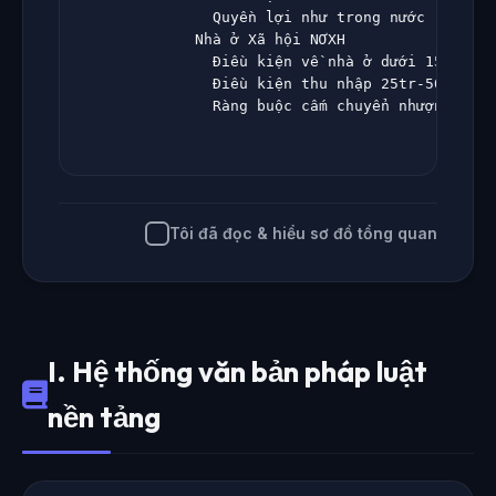
                        Quyền lợi như trong nước

                      Nhà ở Xã hội NƠXH

                        Điều kiện về nhà ở dưới 15 m2

                        Điều kiện thu nhập 25tr-50tr (NĐ
                        Ràng buộc cấm chuyển nhượng 5 nă
Tôi đã đọc & hiểu sơ đồ tổng quan
I. Hệ thống văn bản pháp luật
nền tảng