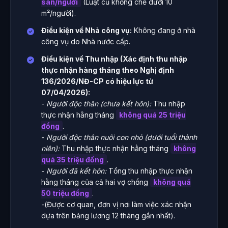
sàn/người
(Luật cũ khống chế dưới 10
m²/người).
Điều kiện về Nhà công vụ:
Không đang ở nhà
công vụ do Nhà nước cấp.
Điều kiện về Thu nhập (Xác định thu nhập
thực nhận hàng tháng theo Nghị định
136/2026/NĐ-CP có hiệu lực từ
07/04/2026):
-
Người độc thân (chưa kết hôn):
Thu nhập
thực nhận hằng tháng
không quá 25 triệu
đồng
.
-
Người độc thân nuôi con nhỏ (dưới tuổi thành
niên):
Thu nhập thực nhận hằng tháng
không
quá 35 triệu đồng
.
-
Người đã kết hôn:
Tổng thu nhập thực nhận
hằng tháng của cả hai vợ chồng
không quá
50 triệu đồng
.
-(Được cơ quan, đơn vị nơi làm việc xác nhận
dựa trên bảng lương 12 tháng gần nhất).