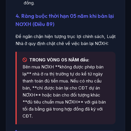
đồng.
4. Ràng buộc thời hạn 05 năm khi bán lại
NƠXH (Điều 89)
Để ngăn chặn hiện tượng trục lợi chính sách, Luật
Nhà ở quy định chặt chẽ về việc bán lại NƠXH:
TRONG VÒNG 05 NĂM đầu:
Bên mua NƠXH **không được phép bán
lại** nhà ở ra thị trường tự do kể từ ngày
thanh toán đủ tiền mua. Nếu có nhu cầu
bán, **chỉ được bán lại cho CĐT dự án
NƠXH** hoặc bán cho đối tượng khác
**đủ tiêu chuẩn mua NƠXH** với giá bán
tối đa bằng giá trong hợp đồng đã ký với
CĐT.