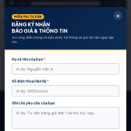
00:00
00:17
tiến độ thi công tháng 01 2021
×
MIỄN PHÍ TƯ VẤN
ĐĂNG KÝ NHẬN
BÁO GIÁ & THÔNG TIN
Bài Viết Liên Quan
Vui lòng điền thông tin bên dưới, hệ thống sẽ gửi tài liệu ngay lập
tức.
BÀI VIẾT ĐƯỢC QUAN TÂM
Sửa Máy Tính Tại Nhà Hạ Hòa – Tận Nơi, Giá Tốt
Họ và tên của bạn
*
Sổ Đỏ Ghi Xã Cũ Có Phải Đổi Không? Hướng Dẫn Pháp Lý Khi Sáp
Nhập Xã
Tổng Quan Nhà Đất Xã Hiền Lương Phú Thọ: Thị Trường, Quy
Số điện thoại liên hệ
*
Hoạch & Tiềm Năng
Ghi chú yêu cầu của bạn
CÁC DỰ ÁN NỔI BẬT