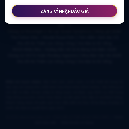
KHU ĐÔ THỊ VĨ CẦM | MẶT BẰNG | BẢNG … | TIẾN ĐỘ – CHỦ
ĐẦU TƯ: TẬP ĐOÀN HẢI LONG
ĐĂNG KÝ NHẬN BÁO GIÁ
Khu Đô Thị Việt Hàn | Chủ Đầu Tư | Bảng Giá Chính Sách Mới
NOXH Việt Hàn Capital Thái Nguyên | Bảng Giá & Thông Tin Chủ
Đầu Tư
Chung cư Moonlight 2 An Lạc Green Symphony | Bảng giá 2026
The Flame Vine – Hinode Royal Park | Tâm điểm Vành đai 3.5
Khu đô thị Thiên Lộc Sông Công | Giá Bán & Sổ Hồng
NOXH Miêu Nha – Hướng Dẫn Hồ Sơ & Bảng Giá Năm 2026
Chung cư OCT2 Xuân Phương Viglacera | Mua Bán Căn Hộ 2026
Khu đô thị Thiên Lộc Sông Công | Giá Bán & Sổ Hồng
Miễn trừ trách nhiệm:
Mọi hình ảnh, phối cảnh, sơ đồ thiết kế trong tài
liệu này chỉ mang tính chất minh họa tham khảo định hướng. Các thông số
chi tiết và điều khoản pháp lý ràng buộc sẽ được quy định cụ thể trong
Hợp đồng mua bán chính thức được ký kết giữa Chủ đầu tư và khách hàng.
Khách hàng được khuyến nghị trực tiếp kiểm tra thực tế hạ tầng và pháp lý
trước khi đưa ra quyết định giao dịch.
© 2026 datnenmienbac.net - Phát triển & Thiết kế bởi VN4U BĐS. |
Chính
sách bảo mật
-
Điều khoản sử dụng