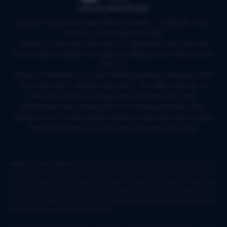
CÁC DỰ ÁN NỔI BẬT
KHU ĐÔ THỊ VĨ CẦM | MẶT BẰNG | BẢNG … | TIẾN ĐỘ – CHỦ
ĐẦU TƯ: TẬP ĐOÀN HẢI LONG
Khu Đô Thị Việt Hàn | Chủ Đầu Tư | Bảng Giá Chính Sách Mới
NOXH Việt Hàn Capital Thái Nguyên | Bảng Giá & Thông Tin Chủ
Đầu Tư
Chung cư Moonlight 2 An Lạc Green Symphony | Bảng giá 2026
The Flame Vine – Hinode Royal Park | Tâm điểm Vành đai 3.5
Khu đô thị Thiên Lộc Sông Công | Giá Bán & Sổ Hồng
NOXH Miêu Nha – Hướng Dẫn Hồ Sơ & Bảng Giá Năm 2026
Chung cư OCT2 Xuân Phương Viglacera | Mua Bán Căn Hộ 2026
Khu đô thị Thiên Lộc Sông Công | Giá Bán & Sổ Hồng
Miễn trừ trách nhiệm:
Mọi hình ảnh, phối cảnh, sơ đồ thiết kế trong tài
liệu này chỉ mang tính chất minh họa tham khảo định hướng. Các thông số
chi tiết và điều khoản pháp lý ràng buộc sẽ được quy định cụ thể trong
Hợp đồng mua bán chính thức được ký kết giữa Chủ đầu tư và khách hàng.
Khách hàng được khuyến nghị trực tiếp kiểm tra thực tế hạ tầng và pháp lý
trước khi đưa ra quyết định giao dịch.
© 2026 datnenmienbac.net - Phát triển & Thiết kế bởi VN4U BĐS. |
Chính