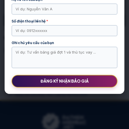
Số điện thoại liên hệ
*
00:00
00:40
tiến độ thi công tháng 01 2021
Ghi chú yêu cầu của bạn
Bài Viết Liên Quan
BÀI VIẾT ĐƯỢC QUAN TÂM
Chung cư Báo Nhân Dân Xuân Phương Residence: Thực Tế
2026
ĐĂNG KÝ NHẬN BÁO GIÁ
Chung cư AZ Vân Canh CT Number One: Toàn cảnh 4 tòa & giá
Bảng Giá Sửa Máy Tính, Laptop Hạ Hòa 2026