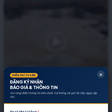
×
MIỄN PHÍ TƯ VẤN
ĐĂNG KÝ NHẬN
BÁO GIÁ & THÔNG TIN
Vui lòng điền thông tin bên dưới, hệ thống sẽ gửi tài liệu ngay lập
tức.
Họ và tên của bạn
*