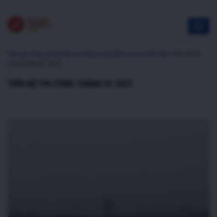
Các giai đoạn phát triển hạ tầng trọng điểm dự án Việt Hàn
»
tiến độ thi
công tháng 01 2021
TIẾN ĐỘ THI CÔNG THÁNG 01 2021
Trình
chơi
Video