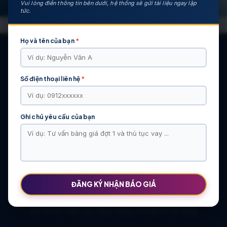
Vui lòng điền thông tin bên dưới, hệ thống sẽ gửi tài liệu ngay lập
tức.
Họ và tên của bạn
*
Số điện thoại liên hệ
*
CÁC DỰ ÁN NỔI BẬT
KHU ĐÔ THỊ VĨ CẦM | MẶT BẰNG | BẢNG … | TIẾN ĐỘ – CHỦ
ĐẦU TƯ: TẬP ĐOÀN HẢI LONG
Ghi chú yêu cầu của bạn
Khu Đô Thị Việt Hàn | Chủ Đầu Tư | Bảng Giá Chính Sách Mới
NOXH Việt Hàn Capital Thái Nguyên | Bảng Giá & Thông Tin Chủ
Đầu Tư
Chung cư Moonlight 2 An Lạc Green Symphony | Bảng giá 2026
The Flame Vine – Hinode Royal Park | Tâm điểm Vành đai 3.5
Khu đô thị Thiên Lộc Sông Công | Giá Bán & Sổ Hồng
ĐĂNG KÝ NHẬN BÁO GIÁ
NOXH Miêu Nha – Hướng Dẫn Hồ Sơ & Bảng Giá Năm 2026
Chung cư OCT2 Xuân Phương Viglacera | Mua Bán Căn Hộ 2026
Khu đô thị Thiên Lộc Sông Công | Giá Bán & Sổ Hồng