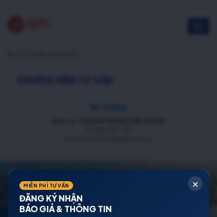
khu đô thị vân canh an lạc
CHUYÊN VIÊN TƯ VẤN
Mr Trường
Chức vụ: TRƯỞNG PHÒNG KINH DOANH
ĐT: 088 688 1000
datnenmienbac.net@gmail.com
×
MIỄN PHÍ TƯ VẤN
ĐĂNG KÝ NHẬN
BÁO GIÁ & THÔNG TIN