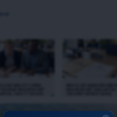
ÊN HỆ
01A HAY MẪU 05? CHỨNG
MẪU 02 XÁC NHẬN ĐIỀU KIỆN 
 THU NHẬP MUA NOXH VIỆT
MUA NOXH VIỆT HÀN CAPITAL:
APITAL THEO TT 08/2026
CẤP, ĐIỀN THẾ NÀO? [2026]