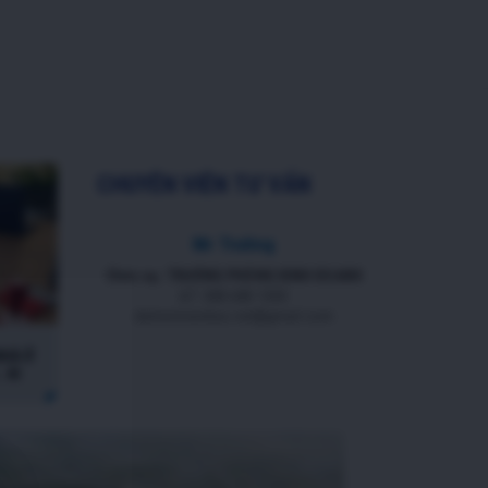
CHUYÊN VIÊN TƯ VẤN
Mr Trường
Chức vụ: TRƯỞNG PHÒNG KINH DOANH
ĐT: 088 688 1000
datnenmienbac.net@gmail.com
NHÀ Ở
 AI