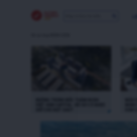
LI
hồ sơ mua NOXH 2026
KHÔNG TRÚNG BỐC THĂM NOXH
MẪU 
VIỆT HÀN CAPITAL: HỒ SƠ CÓ ĐƯỢC
MINH
GIỮ CHO ĐỢT SAU?
HÀN C