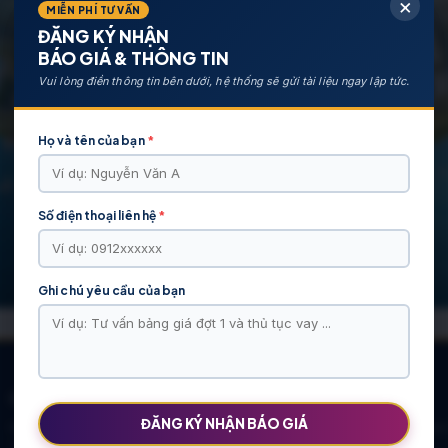
×
MIỄN PHÍ TƯ VẤN
ĐĂNG KÝ NHẬN
BÁO GIÁ & THÔNG TIN
Vui lòng điền thông tin bên dưới, hệ thống sẽ gửi tài liệu ngay lập tức.
Họ và tên của bạn
*
Số điện thoại liên hệ
*
Ghi chú yêu cầu của bạn
CÁC DỰ ÁN NỔI BẬT
ĐĂNG KÝ NHẬN BÁO GIÁ
KHU ĐÔ THỊ VĨ CẦM | MẶT BẰNG | BẢNG … |
Khu Đô Thị Việt Hàn
TIẾN ĐỘ – CHỦ ĐẦU TƯ: TẬP ĐOÀN HẢI
Chính Sách Mới