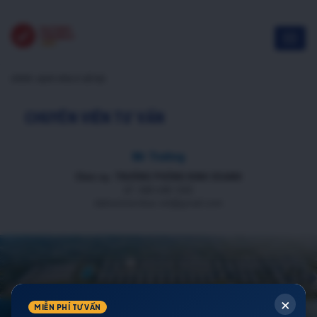
chính sách nhà ở xã hội
CHUYÊN VIÊN TƯ VẤN
Mr Trường
Chức vụ: TRƯỞNG PHÒNG KINH DOANH
ĐT: 088 688 1000
datnenmienbac.net@gmail.com
×
MIỄN PHÍ TƯ VẤN