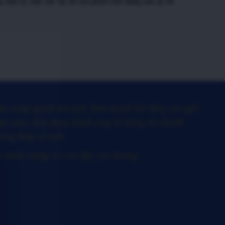
, đầu tư, bán các dự án sản phẩm bất động sản uy tín
ầu trong ngành môi giới, kinh doanh bất động sản nghỉ
m 2020. Xây dựng thành công hệ thống chi nhánh
rộng khắp cả nước.
m thịnh vượng & tràn đầy yêu thương.