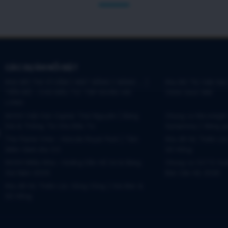
CÁC DỰ ÁN NỔI BẬT
KHU ĐÔ THỊ VĨ CẦM | MẶT BẰNG | BẢNG … |
Khu Đô Thị Việt Hàn
TIẾN ĐỘ – CHỦ ĐẦU TƯ: TẬP ĐOÀN HẢI
Chính Sách Mới
LONG
NOXH Việt Hàn Capital Thái Nguyên | Bảng
Chung cư Moonlight
Giá & Thông Tin Chủ Đầu Tư
Symphony | Bảng g
The Flame Vine – Hinode Royal Park | Tâm
Khu đô thị Thiên Lộ
điểm Vành đai 3.5
Sổ Hồng
NOXH Miêu Nha – Hướng Dẫn Hồ Sơ & Bảng
Chung cư OCT2 Xuâ
Giá Năm 2026
Bán Căn Hộ 2026
Khu đô thị Thiên Lộc Sông Công | Giá Bán &
Sổ Hồng