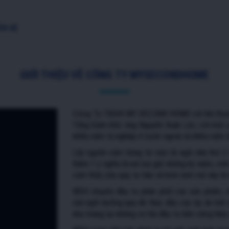
ÊN HỆ
GIỚI THIỆU VỀ CÔNG TY MYSECONDHOME
Công Ty TNHH MY SECOND HOME
với tên thư
Tổng Giám Đốc ông Nguyễn Xuân Lộc, với một ướ
nhiều năm tu nghiệp ở nước ngoài và nhiều năm 
Lấy nguồn cảm hứng từ việc là ngôi nhà thứ 2 
thêm 1 ý nghĩa là nơi lưu giữ những kỷ niệm, vin
cảm thấy yêu quý, tự hào và luôn xem nơi này là
MSH chuyên đầu tư phân phối các sản phẩm, d
sản nghỉ dưỡng qua đó thúc đẩy các dự án bất đ
như mang lại những cơ hội đầu tư bền vững hiệu