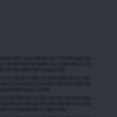
ơng hiệu MSH được thành lập năm 2015 khởi nguồn bởi
c mơ khát khao khởi nghiệp của 1 doanh nhân trẻ với
đúc kết kinh nghiệm trên thương trường.
sở hữu bởi người thành đạt nhưng đồng thời lại mang
h quang là nơi mà tất cả mọi thành viên, khách hành luôn
 ngôi nhà thân thương của mình.
ự án bất động sản mà tập trung chủ yếu là bất động
ộng sản phát triển góp phần kiến thiết đất nước cũng
 quả cho những nhà đầu tư, người sở hữu.