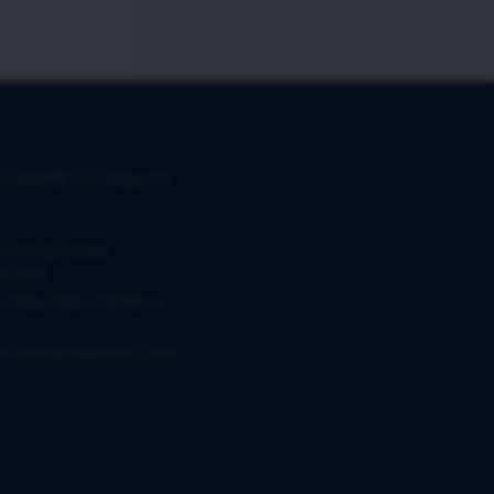
 | Chủ Đầu Tư | Bảng Giá
 2 An Lạc Green
iá 2026
c Sông Công | Giá Bán &
n Phương Viglacera | Mua