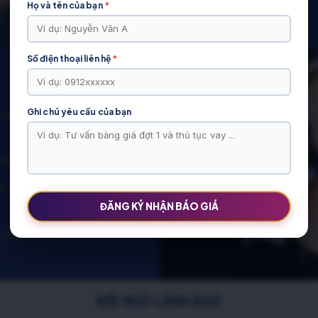
Họ và tên của bạn
*
Số điện thoại liên hệ
*
 ngừng học tập nâng
Ghi chú yêu cầu của bạn
nh, gọn, chuẩn xác.
 nói phải đi đôi với
ĐĂNG KÝ NHẬN BÁO GIÁ
 thành công.
ĐỘI NGŨ LÃNH ĐẠO