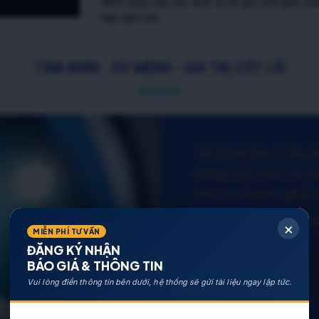
MSH cung cấp các dịch vụ ký gửi, môi giới, mua
hiệu quả cao.
TẦM NHÌN - SỨ MỆNH - GIÁ TRỊ CỐT LÕI
Trở thành đơn vị dẫn đ
dưỡng Việt Nam vào nă
nhân sự chuyên nghiệp 
Vì một xã hội Việt Na
×
MIỄN PHÍ TƯ VẤN
ĐĂNG KÝ NHẬN
BÁO GIÁ & THÔNG TIN
Vui lòng điền thông tin bên dưới, hệ thống sẽ gửi tài liệu ngay lập tức.