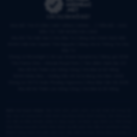
CÁC DỰ ÁN NỔI BẬT
KHU ĐÔ THỊ VĨ CẦM | MẶT BẰNG | BẢNG … | TIẾN ĐỘ – CHỦ
ĐẦU TƯ: TẬP ĐOÀN HẢI LONG
Khu Đô Thị Việt Hàn | Chủ Đầu Tư | Bảng Giá Chính Sách Mới
NOXH Việt Hàn Capital Thái Nguyên | Bảng Giá & Thông Tin Chủ
Đầu Tư
Chung cư Moonlight 2 An Lạc Green Symphony | Bảng giá 2026
The Flame Vine – Hinode Royal Park | Tâm điểm Vành đai 3.5
Khu đô thị Thiên Lộc Sông Công | Giá Bán & Sổ Hồng
NOXH Miêu Nha – Hướng Dẫn Hồ Sơ & Bảng Giá Năm 2026
Chung cư OCT2 Xuân Phương Viglacera | Mua Bán Căn Hộ 2026
Khu đô thị Thiên Lộc Sông Công | Giá Bán & Sổ Hồng
Miễn trừ trách nhiệm:
Mọi hình ảnh, phối cảnh, sơ đồ thiết kế trong tài
liệu này chỉ mang tính chất minh họa tham khảo định hướng. Các thông số
chi tiết và điều khoản pháp lý ràng buộc sẽ được quy định cụ thể trong
Hợp đồng mua bán chính thức được ký kết giữa Chủ đầu tư và khách hàng.
Khách hàng được khuyến nghị trực tiếp kiểm tra thực tế hạ tầng và pháp lý