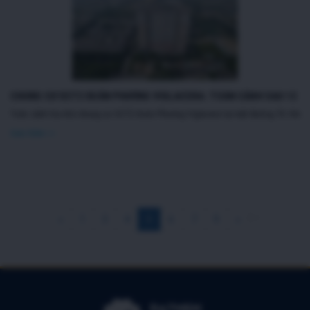
CHUNG CƯ OCT2 XUÂN PHƯƠNG VIGLACERA: TOÀN CẢNH SAU 12 N
Toàn cảnh tòa nhà chung cư OCT2 Xuân Phương Viglacera tại mặt đường 70. Hình ản
Xem thêm >>
…
…
«
1
3
4
5
6
7
9
»