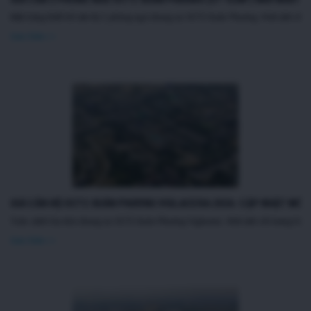
Mặt bằng thiết kế căn hộ 2 phòng ngủ chung cư OCT2 Xuân Phương. Hình ảnh chỉ mang
Xem thêm >>
GIÁ CĂN HỘ OCT2 XUÂN PHƯƠNG VIGLACERA 2026: CẬP NHẬT MỚI
Toàn cảnh tòa nhà chung cư OCT2 Xuân Phương Viglacera. Hình ảnh chỉ mang tính c
Xem thêm >>