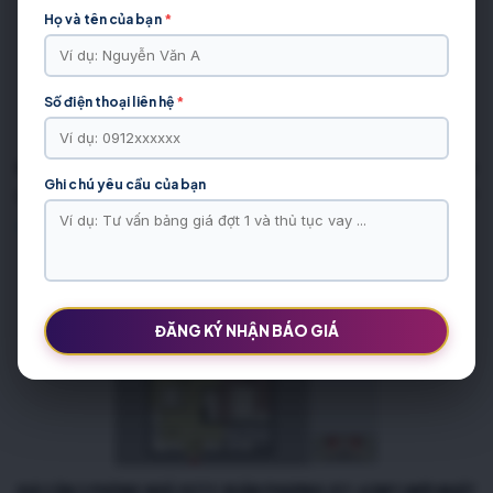
Họ và tên của bạn
*
Số điện thoại liên hệ
*
GIÁ CĂN 3 PHÒNG NGỦ OCT2 XUÂN PHƯƠNG (106–107M²) MỚI NHẤT
Ghi chú yêu cầu của bạn
Mặt bằng thiết kế căn hộ 3 phòng ngủ diện tích 106,8 m² chung cư OCT2 Xuân Phương
Xem thêm >>
ĐĂNG KÝ NHẬN BÁO GIÁ
GIÁ CĂN 2 PHÒNG NGỦ OCT2 XUÂN PHƯƠNG (57–62M²) MỚI NHẤT 2