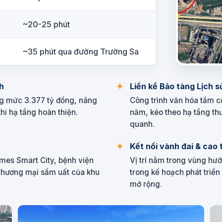
~20-25 phút
~35 phút qua đường Trường Sa
h
Liền kề Bảo tàng Lịch 
g mức 3.377 tỷ đồng, nâng
Công trình văn hóa tầm cỡ
khi hạ tầng hoàn thiện.
năm, kéo theo hạ tầng th
quanh.
Kết nối vành đai & cao 
omes Smart City, bệnh viện
Vị trí nằm trong vùng hư
 thương mại sầm uất của khu
trong kế hoạch phát triể
mở rộng.