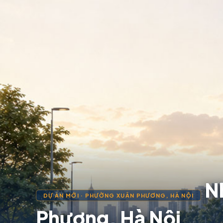
Nh
DỰ ÁN MỚI · PHƯỜNG XUÂN PHƯƠNG, HÀ NỘI
Phương, Hà Nội