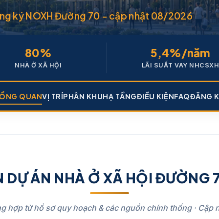
 đăng ký NOXH Đường 70 - cập nhật 08/2026
80%
5,4%/năm
NHÀ Ở XÃ HỘI
LÃI SUẤT VAY NHCSXH
ỔNG QUAN
VỊ TRÍ
PHÂN KHU
HẠ TẦNG
ĐIỀU KIỆN
FAQ
ĐĂNG 
 DỰ ÁN NHÀ Ở XÃ HỘI ĐƯỜNG 7
ng hợp từ hồ sơ quy hoạch & các nguồn chính thống · Cập 