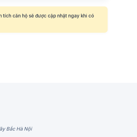
ện tích căn hộ sẽ được cập nhật ngay khi có
ây Bắc Hà Nội