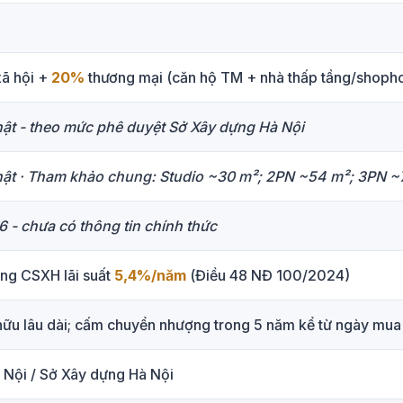
xã hội +
20%
thương mại (căn hộ TM + nhà thấp tầng/shoph
ật - theo mức phê duyệt Sở Xây dựng Hà Nội
ật ·
Tham khảo chung: Studio ~30 m²; 2PN ~54 m²; 3PN ~
 - chưa có thông tin chính thức
ng CSXH lãi suất
5,4%/năm
(Điều 48 NĐ 100/2024)
hữu lâu dài; cấm chuyển nhượng trong 5 năm kể từ ngày mua
Nội / Sở Xây dựng Hà Nội