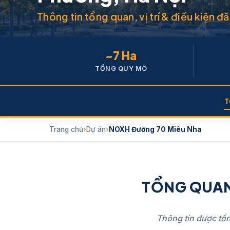
Thông tin tổng quan, vị trí & điều kiện
~7 Ha
TỔNG QUY MÔ
T
Trang chủ
Dự án
NOXH Đường 70 Miêu Nha
TỔNG QUAN
Thông tin được tổ