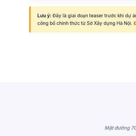
Lưu ý:
Đây là giai đoạn teaser trước khi dự á
công bố chính thức từ Sở Xây dựng Hà Nội.
Đ
Mặt đường 70 