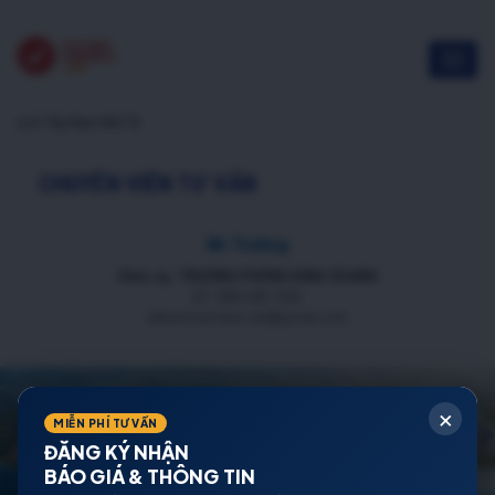
vị trí Tây Nam Mễ Trì
CHUYÊN VIÊN TƯ VẤN
Mr Trường
Chức vụ: TRƯỞNG PHÒNG KINH DOANH
ĐT: 088 688 1000
datnenmienbac.net@gmail.com
×
MIỄN PHÍ TƯ VẤN
ĐĂNG KÝ NHẬN
BÁO GIÁ & THÔNG TIN