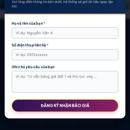
Vui lòng điền thông tin bên dưới, hệ thống sẽ gửi tài liệu ngay lập
tức.
Họ và tên của bạn
*
Số điện thoại liên hệ
*
CÁC DỰ ÁN NỔI BẬT
KHU ĐÔ THỊ VĨ CẦM | MẶT BẰNG | BẢNG … | TIẾN ĐỘ – CHỦ
ĐẦU TƯ: TẬP ĐOÀN HẢI LONG
Ghi chú yêu cầu của bạn
Khu Đô Thị Việt Hàn | Chủ Đầu Tư | Bảng Giá Chính Sách Mới
NOXH Việt Hàn Capital Thái Nguyên | Bảng Giá & Thông Tin Chủ
Đầu Tư
Chung cư Moonlight 2 An Lạc Green Symphony | Bảng giá 2026
The Flame Vine – Hinode Royal Park | Tâm điểm Vành đai 3.5
Khu đô thị Thiên Lộc Sông Công | Giá Bán & Sổ Hồng
ĐĂNG KÝ NHẬN BÁO GIÁ
NOXH Miêu Nha – Hướng Dẫn Hồ Sơ & Bảng Giá Năm 2026
Chung cư OCT2 Xuân Phương Viglacera | Mua Bán Căn Hộ 2026
Khu đô thị Thiên Lộc Sông Công | Giá Bán & Sổ Hồng