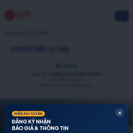
ủy quyền nộp hồ sơ NOXH
CHUYÊN VIÊN TƯ VẤN
Mr Trường
Chức vụ: TRƯỞNG PHÒNG KINH DOANH
ĐT: 088 688 1000
datnenmienbac.net@gmail.com
×
MIỄN PHÍ TƯ VẤN
ĐĂNG KÝ NHẬN
BÁO GIÁ & THÔNG TIN