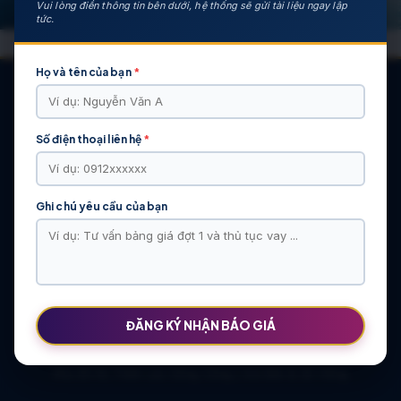
Vui lòng điền thông tin bên dưới, hệ thống sẽ gửi tài liệu ngay lập
tức.
Họ và tên của bạn
*
Số điện thoại liên hệ
*
CÁC DỰ ÁN NỔI BẬT
KHU ĐÔ THỊ VĨ CẦM | MẶT BẰNG | BẢNG … | TIẾN ĐỘ – CHỦ
ĐẦU TƯ: TẬP ĐOÀN HẢI LONG
Ghi chú yêu cầu của bạn
Khu Đô Thị Việt Hàn | Chủ Đầu Tư | Bảng Giá Chính Sách Mới
NOXH Việt Hàn Capital Thái Nguyên | Bảng Giá & Thông Tin Chủ
Đầu Tư
Chung cư Moonlight 2 An Lạc Green Symphony | Bảng giá 2026
The Flame Vine – Hinode Royal Park | Tâm điểm Vành đai 3.5
Khu đô thị Thiên Lộc Sông Công | Giá Bán & Sổ Hồng
ĐĂNG KÝ NHẬN BÁO GIÁ
NOXH Miêu Nha – Hướng Dẫn Hồ Sơ & Bảng Giá Năm 2026
Chung cư OCT2 Xuân Phương Viglacera | Mua Bán Căn Hộ 2026
Khu đô thị Thiên Lộc Sông Công | Giá Bán & Sổ Hồng