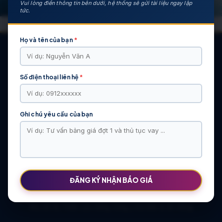
Vui lòng điền thông tin bên dưới, hệ thống sẽ gửi tài liệu ngay lập
tức.
Họ và tên của bạn
*
Số điện thoại liên hệ
*
CÁC DỰ ÁN NỔI BẬT
KHU ĐÔ THỊ VĨ CẦM | MẶT BẰNG | BẢNG … | TIẾN ĐỘ – CHỦ
ĐẦU TƯ: TẬP ĐOÀN HẢI LONG
Ghi chú yêu cầu của bạn
Khu Đô Thị Việt Hàn | Chủ Đầu Tư | Bảng Giá Chính Sách Mới
NOXH Việt Hàn Capital Thái Nguyên | Bảng Giá & Thông Tin Chủ
Đầu Tư
Chung cư Moonlight 2 An Lạc Green Symphony | Bảng giá 2026
The Flame Vine – Hinode Royal Park | Tâm điểm Vành đai 3.5
Khu đô thị Thiên Lộc Sông Công | Giá Bán & Sổ Hồng
ĐĂNG KÝ NHẬN BÁO GIÁ
NOXH Miêu Nha – Hướng Dẫn Hồ Sơ & Bảng Giá Năm 2026
Chung cư OCT2 Xuân Phương Viglacera | Mua Bán Căn Hộ 2026
Khu đô thị Thiên Lộc Sông Công | Giá Bán & Sổ Hồng