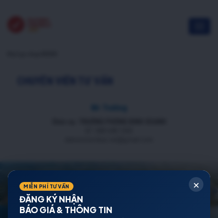
thủ tục mua NOXH
CHUYÊN VIÊN TƯ VẤN
Mr Trường
Chức vụ: TRƯỞNG PHÒNG KINH DOANH
ĐT: 088 688 1000
datnenmienbac.net@gmail.com
×
MIỄN PHÍ TƯ VẤN
ĐĂNG KÝ NHẬN
BÁO GIÁ & THÔNG TIN