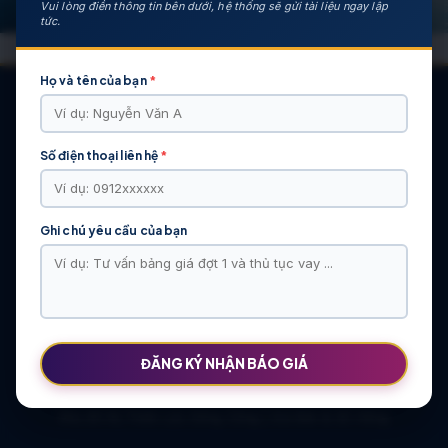
Vui lòng điền thông tin bên dưới, hệ thống sẽ gửi tài liệu ngay lập
tức.
Họ và tên của bạn
*
Số điện thoại liên hệ
*
CÁC DỰ ÁN NỔI BẬT
KHU ĐÔ THỊ VĨ CẦM | MẶT BẰNG | BẢNG … | TIẾN ĐỘ – CHỦ
ĐẦU TƯ: TẬP ĐOÀN HẢI LONG
Ghi chú yêu cầu của bạn
Khu Đô Thị Việt Hàn | Chủ Đầu Tư | Bảng Giá Chính Sách Mới
NOXH Việt Hàn Capital Thái Nguyên | Bảng Giá & Thông Tin Chủ
Đầu Tư
Chung cư Moonlight 2 An Lạc Green Symphony | Bảng giá 2026
The Flame Vine – Hinode Royal Park | Tâm điểm Vành đai 3.5
Khu đô thị Thiên Lộc Sông Công | Giá Bán & Sổ Hồng
ĐĂNG KÝ NHẬN BÁO GIÁ
NOXH Miêu Nha – Hướng Dẫn Hồ Sơ & Bảng Giá Năm 2026
Chung cư OCT2 Xuân Phương Viglacera | Mua Bán Căn Hộ 2026
Khu đô thị Thiên Lộc Sông Công | Giá Bán & Sổ Hồng