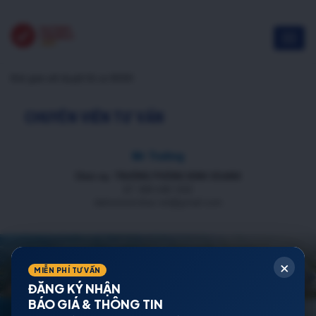
thời gian xét duyệt hồ sơ NOXH
CHUYÊN VIÊN TƯ VẤN
Mr Trường
Chức vụ: TRƯỞNG PHÒNG KINH DOANH
ĐT: 088 688 1000
datnenmienbac.net@gmail.com
×
MIỄN PHÍ TƯ VẤN
ĐĂNG KÝ NHẬN
BÁO GIÁ & THÔNG TIN