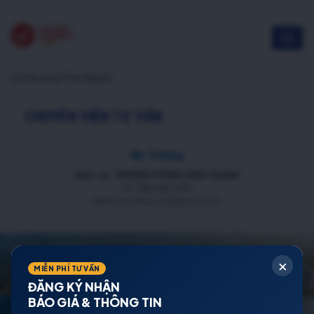
Sở Xây dựng Thái Nguyên
CHUYÊN VIÊN TƯ VẤN
Mr Trường
Chức vụ: TRƯỞNG PHÒNG KINH DOANH
ĐT: 088 688 1000
datnenmienbac.net@gmail.com
×
MIỄN PHÍ TƯ VẤN
ĐĂNG KÝ NHẬN
BÁO GIÁ & THÔNG TIN