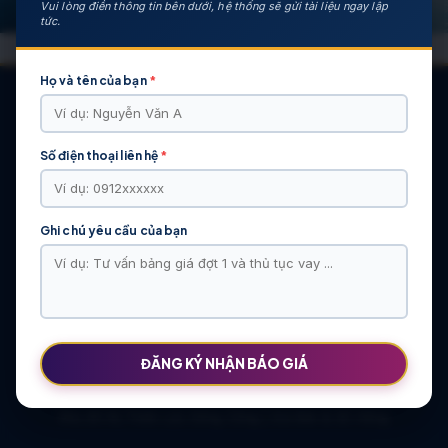
Vui lòng điền thông tin bên dưới, hệ thống sẽ gửi tài liệu ngay lập
tức.
Họ và tên của bạn
*
Số điện thoại liên hệ
*
CÁC DỰ ÁN NỔI BẬT
KHU ĐÔ THỊ VĨ CẦM | MẶT BẰNG | BẢNG … | TIẾN ĐỘ – CHỦ
ĐẦU TƯ: TẬP ĐOÀN HẢI LONG
Ghi chú yêu cầu của bạn
Khu Đô Thị Việt Hàn | Chủ Đầu Tư | Bảng Giá Chính Sách Mới
NOXH Việt Hàn Capital Thái Nguyên | Bảng Giá & Thông Tin Chủ
Đầu Tư
Chung cư Moonlight 2 An Lạc Green Symphony | Bảng giá 2026
The Flame Vine – Hinode Royal Park | Tâm điểm Vành đai 3.5
Khu đô thị Thiên Lộc Sông Công | Giá Bán & Sổ Hồng
ĐĂNG KÝ NHẬN BÁO GIÁ
NOXH Miêu Nha – Hướng Dẫn Hồ Sơ & Bảng Giá Năm 2026
Chung cư OCT2 Xuân Phương Viglacera | Mua Bán Căn Hộ 2026
Khu đô thị Thiên Lộc Sông Công | Giá Bán & Sổ Hồng