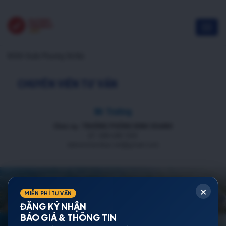
NOXH Xuân Phương Hà Nội
CHUYÊN VIÊN TƯ VẤN
Mr Trường
Chức vụ: TRƯỞNG PHÒNG KINH DOANH
ĐT: 088 688 1000
datnenmienbac.net@gmail.com
×
MIỄN PHÍ TƯ VẤN
ĐĂNG KÝ NHẬN
BÁO GIÁ & THÔNG TIN