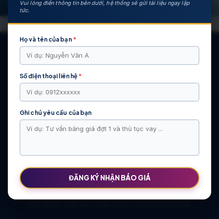
Vui lòng điền thông tin bên dưới, hệ thống sẽ gửi tài liệu ngay lập
tức.
Họ và tên của bạn
*
Số điện thoại liên hệ
*
CÁC DỰ ÁN NỔI BẬT
KHU ĐÔ THỊ VĨ CẦM | MẶT BẰNG | BẢNG … | TIẾN ĐỘ – CHỦ
ĐẦU TƯ: TẬP ĐOÀN HẢI LONG
Ghi chú yêu cầu của bạn
Khu Đô Thị Việt Hàn | Chủ Đầu Tư | Bảng Giá Chính Sách Mới
NOXH Việt Hàn Capital Thái Nguyên | Bảng Giá & Thông Tin Chủ
Đầu Tư
Chung cư Moonlight 2 An Lạc Green Symphony | Bảng giá 2026
The Flame Vine – Hinode Royal Park | Tâm điểm Vành đai 3.5
Khu đô thị Thiên Lộc Sông Công | Giá Bán & Sổ Hồng
ĐĂNG KÝ NHẬN BÁO GIÁ
NOXH Miêu Nha – Hướng Dẫn Hồ Sơ & Bảng Giá Năm 2026
Chung cư OCT2 Xuân Phương Viglacera | Mua Bán Căn Hộ 2026
Khu đô thị Thiên Lộc Sông Công | Giá Bán & Sổ Hồng