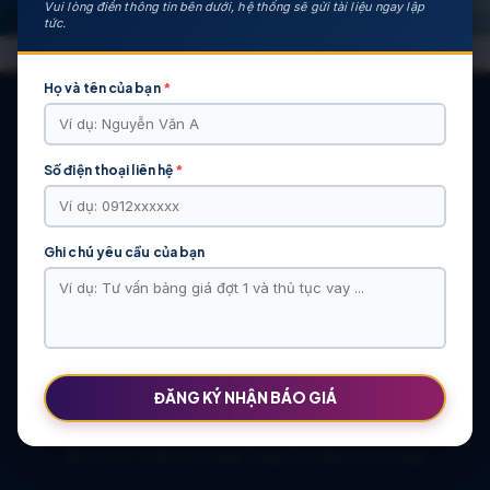
Vui lòng điền thông tin bên dưới, hệ thống sẽ gửi tài liệu ngay lập
tức.
Họ và tên của bạn
*
Số điện thoại liên hệ
*
CÁC DỰ ÁN NỔI BẬT
KHU ĐÔ THỊ VĨ CẦM | MẶT BẰNG | BẢNG … | TIẾN ĐỘ – CHỦ
ĐẦU TƯ: TẬP ĐOÀN HẢI LONG
Ghi chú yêu cầu của bạn
Khu Đô Thị Việt Hàn | Chủ Đầu Tư | Bảng Giá Chính Sách Mới
NOXH Việt Hàn Capital Thái Nguyên | Bảng Giá & Thông Tin Chủ
Đầu Tư
Chung cư Moonlight 2 An Lạc Green Symphony | Bảng giá 2026
The Flame Vine – Hinode Royal Park | Tâm điểm Vành đai 3.5
Khu đô thị Thiên Lộc Sông Công | Giá Bán & Sổ Hồng
ĐĂNG KÝ NHẬN BÁO GIÁ
NOXH Miêu Nha – Hướng Dẫn Hồ Sơ & Bảng Giá Năm 2026
Chung cư OCT2 Xuân Phương Viglacera | Mua Bán Căn Hộ 2026
Khu đô thị Thiên Lộc Sông Công | Giá Bán & Sổ Hồng