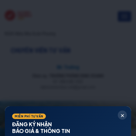
NOXH Miêu Nha Xuân Phương
CHUYÊN VIÊN TƯ VẤN
Mr Trường
Chức vụ: TRƯỞNG PHÒNG KINH DOANH
ĐT: 088 688 1000
datnenmienbac.net@gmail.com
×
MIỄN PHÍ TƯ VẤN
ĐĂNG KÝ NHẬN
BÁO GIÁ & THÔNG TIN