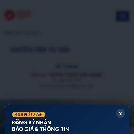
NOXH HUD Vân Canh
CHUYÊN VIÊN TƯ VẤN
Mr Trường
Chức vụ: TRƯỞNG PHÒNG KINH DOANH
ĐT: 088 688 1000
datnenmienbac.net@gmail.com
×
MIỄN PHÍ TƯ VẤN
ĐĂNG KÝ NHẬN
BÁO GIÁ & THÔNG TIN