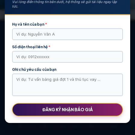
Vui lòng điền thông tin bên dưới, hệ thống sẽ gửi tài liệu ngay lập
tức.
Họ và tên của bạn
*
Số điện thoại liên hệ
*
CÁC DỰ ÁN NỔI BẬT
KHU ĐÔ THỊ VĨ CẦM | MẶT BẰNG | BẢNG … | TIẾN ĐỘ – CHỦ
ĐẦU TƯ: TẬP ĐOÀN HẢI LONG
Ghi chú yêu cầu của bạn
Khu Đô Thị Việt Hàn | Chủ Đầu Tư | Bảng Giá Chính Sách Mới
NOXH Việt Hàn Capital Thái Nguyên | Bảng Giá & Thông Tin Chủ
Đầu Tư
Chung cư Moonlight 2 An Lạc Green Symphony | Bảng giá 2026
The Flame Vine – Hinode Royal Park | Tâm điểm Vành đai 3.5
Khu đô thị Thiên Lộc Sông Công | Giá Bán & Sổ Hồng
ĐĂNG KÝ NHẬN BÁO GIÁ
NOXH Miêu Nha – Hướng Dẫn Hồ Sơ & Bảng Giá Năm 2026
Chung cư OCT2 Xuân Phương Viglacera | Mua Bán Căn Hộ 2026
Khu đô thị Thiên Lộc Sông Công | Giá Bán & Sổ Hồng