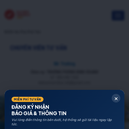
NOXH An Phú Phổ Yên
CHUYÊN VIÊN TƯ VẤN
Mr Trường
Chức vụ: TRƯỞNG PHÒNG KINH DOANH
ĐT: 088 688 1000
datnenmienbac.net@gmail.com
×
MIỄN PHÍ TƯ VẤN
ĐĂNG KÝ NHẬN
BÁO GIÁ & THÔNG TIN
Vui lòng điền thông tin bên dưới, hệ thống sẽ gửi tài liệu ngay lập
tức.