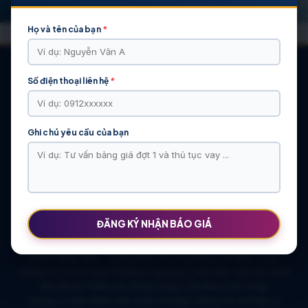
Họ và tên của bạn
*
Số điện thoại liên hệ
*
CÁC DỰ ÁN NỔI BẬT
Ghi chú yêu cầu của bạn
KHU ĐÔ THỊ VĨ CẦM | MẶT BẰNG | BẢNG … | TIẾN ĐỘ – CHỦ
ĐẦU TƯ: TẬP ĐOÀN HẢI LONG
Khu Đô Thị Việt Hàn | Chủ Đầu Tư | Bảng Giá Chính Sách Mới
NOXH Việt Hàn Capital Thái Nguyên | Bảng Giá & Thông Tin Chủ
Đầu Tư
Chung cư Moonlight 2 An Lạc Green Symphony | Bảng giá 2026
ĐĂNG KÝ NHẬN BÁO GIÁ
The Flame Vine – Hinode Royal Park | Tâm điểm Vành đai 3.5
Khu đô thị Thiên Lộc Sông Công | Giá Bán & Sổ Hồng
NOXH Miêu Nha – Hướng Dẫn Hồ Sơ & Bảng Giá Năm 2026
Chung cư OCT2 Xuân Phương Viglacera | Mua Bán Căn Hộ 2026
Khu đô thị Thiên Lộc Sông Công | Giá Bán & Sổ Hồng
Chung Cư Báo Nhân Dân Xuân Phương | Bảng Giá & Pháp Lý