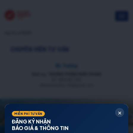
nộp hồ sơ NOXH
CHUYÊN VIÊN TƯ VẤN
Mr Trường
Chức vụ: TRƯỞNG PHÒNG KINH DOANH
ĐT: 088 688 1000
datnenmienbac.net@gmail.com
×
MIỄN PHÍ TƯ VẤN
ĐĂNG KÝ NHẬN
BÁO GIÁ & THÔNG TIN