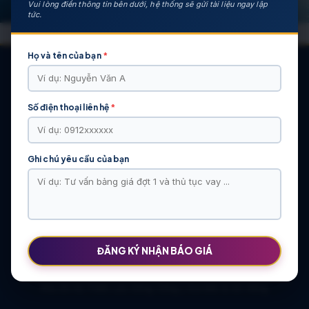
Vui lòng điền thông tin bên dưới, hệ thống sẽ gửi tài liệu ngay lập
tức.
Họ và tên của bạn
*
Số điện thoại liên hệ
*
CÁC DỰ ÁN NỔI BẬT
KHU ĐÔ THỊ VĨ CẦM | MẶT BẰNG | BẢNG … | TIẾN ĐỘ – CHỦ
ĐẦU TƯ: TẬP ĐOÀN HẢI LONG
Ghi chú yêu cầu của bạn
Khu Đô Thị Việt Hàn | Chủ Đầu Tư | Bảng Giá Chính Sách Mới
NOXH Việt Hàn Capital Thái Nguyên | Bảng Giá & Thông Tin Chủ
Đầu Tư
Chung cư Moonlight 2 An Lạc Green Symphony | Bảng giá 2026
The Flame Vine – Hinode Royal Park | Tâm điểm Vành đai 3.5
Khu đô thị Thiên Lộc Sông Công | Giá Bán & Sổ Hồng
ĐĂNG KÝ NHẬN BÁO GIÁ
NOXH Miêu Nha – Hướng Dẫn Hồ Sơ & Bảng Giá Năm 2026
Chung cư OCT2 Xuân Phương Viglacera | Mua Bán Căn Hộ 2026
Khu đô thị Thiên Lộc Sông Công | Giá Bán & Sổ Hồng