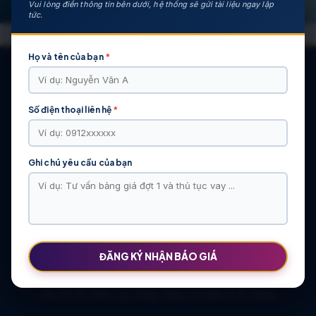
Vui lòng điền thông tin bên dưới, hệ thống sẽ gửi tài liệu ngay lập
tức.
Họ và tên của bạn
*
Số điện thoại liên hệ
*
CÁC DỰ ÁN NỔI BẬT
KHU ĐÔ THỊ VĨ CẦM | MẶT BẰNG | BẢNG … | TIẾN ĐỘ – CHỦ
ĐẦU TƯ: TẬP ĐOÀN HẢI LONG
Ghi chú yêu cầu của bạn
Khu Đô Thị Việt Hàn | Chủ Đầu Tư | Bảng Giá Chính Sách Mới
NOXH Việt Hàn Capital Thái Nguyên | Bảng Giá & Thông Tin Chủ
Đầu Tư
Chung cư Moonlight 2 An Lạc Green Symphony | Bảng giá 2026
The Flame Vine – Hinode Royal Park | Tâm điểm Vành đai 3.5
Khu đô thị Thiên Lộc Sông Công | Giá Bán & Sổ Hồng
ĐĂNG KÝ NHẬN BÁO GIÁ
NOXH Miêu Nha – Hướng Dẫn Hồ Sơ & Bảng Giá Năm 2026
Chung cư OCT2 Xuân Phương Viglacera | Mua Bán Căn Hộ 2026
Khu đô thị Thiên Lộc Sông Công | Giá Bán & Sổ Hồng