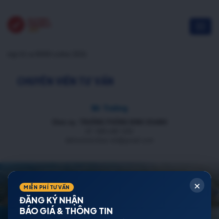
nộp hồ sơ NOXH online 2026
CHUYÊN VIÊN TƯ VẤN
Mr Trường
Chức vụ: TRƯỞNG PHÒNG KINH DOANH
ĐT: 088 688 1000
datnenmienbac.net@gmail.com
×
MIỄN PHÍ TƯ VẤN
ĐĂNG KÝ NHẬN
BÁO GIÁ & THÔNG TIN