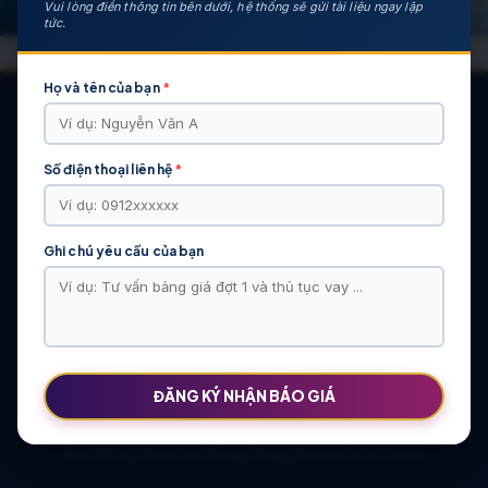
Vui lòng điền thông tin bên dưới, hệ thống sẽ gửi tài liệu ngay lập
tức.
Họ và tên của bạn
*
Số điện thoại liên hệ
*
CÁC DỰ ÁN NỔI BẬT
KHU ĐÔ THỊ VĨ CẦM | MẶT BẰNG | BẢNG … | TIẾN ĐỘ – CHỦ
ĐẦU TƯ: TẬP ĐOÀN HẢI LONG
Ghi chú yêu cầu của bạn
Khu Đô Thị Việt Hàn | Chủ Đầu Tư | Bảng Giá Chính Sách Mới
NOXH Việt Hàn Capital Thái Nguyên | Bảng Giá & Thông Tin Chủ
Đầu Tư
Chung cư Moonlight 2 An Lạc Green Symphony | Bảng giá 2026
The Flame Vine – Hinode Royal Park | Tâm điểm Vành đai 3.5
Khu đô thị Thiên Lộc Sông Công | Giá Bán & Sổ Hồng
ĐĂNG KÝ NHẬN BÁO GIÁ
NOXH Miêu Nha – Hướng Dẫn Hồ Sơ & Bảng Giá Năm 2026
Chung cư OCT2 Xuân Phương Viglacera | Mua Bán Căn Hộ 2026
Khu đô thị Thiên Lộc Sông Công | Giá Bán & Sổ Hồng