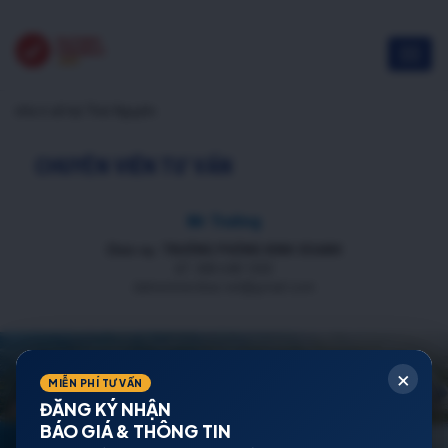
nhà ở xã hội Thái Nguyên
CHUYÊN VIÊN TƯ VẤN
Mr Trường
Chức vụ: TRƯỞNG PHÒNG KINH DOANH
ĐT: 088 688 1000
datnenmienbac.net@gmail.com
×
MIỄN PHÍ TƯ VẤN
ĐĂNG KÝ NHẬN
BÁO GIÁ & THÔNG TIN