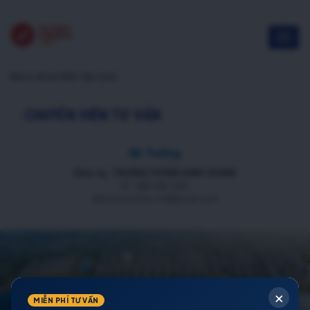
Nhà ở xã hội HUD Vân Canh
CHUYÊN VIÊN TƯ VẤN
Mr Trường
Chức vụ: TRƯỞNG PHÒNG KINH DOANH
ĐT: 088 688 1000
datnenmienbac.net@gmail.com
×
MIỄN PHÍ TƯ VẤN