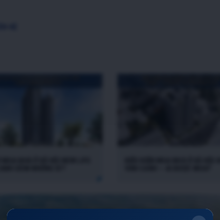
ÊN HỆ
 MUA NHÀ Ở XÃ HỘI NEW LIFE
ĐIỀU KIỆN MUA NHÀ Ở XÃ HỘI 
CANH GỒM NHỮNG GÌ?
VÂN CANH — AI ĐƯỢC MUA?