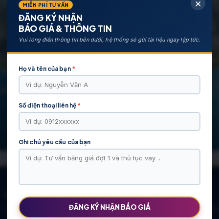
×
MIỄN PHÍ TƯ VẤN
ĐĂNG KÝ NHẬN
BÁO GIÁ & THÔNG TIN
Vui lòng điền thông tin bên dưới, hệ thống sẽ gửi tài liệu ngay lập tức.
Họ và tên của bạn
*
Số điện thoại liên hệ
*
Ghi chú yêu cầu của bạn
CÁC DỰ ÁN NỔI BẬT
ĐĂNG KÝ NHẬN BÁO GIÁ
KHU ĐÔ THỊ VĨ CẦM | MẶT BẰNG | BẢNG … |
Khu Đô Thị Việt Hàn
TIẾN ĐỘ – CHỦ ĐẦU TƯ: TẬP ĐOÀN HẢI
Chính Sách Mới