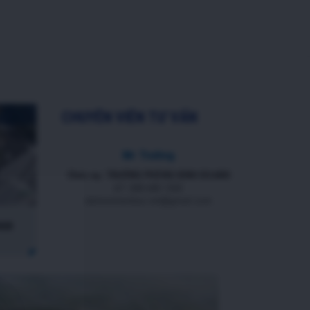
CHUYÊN VIÊN TƯ VẤN
Mr Trường
Chức vụ: TRƯỞNG PHÒNG KINH DOANH
ĐT: 088 688 1000
datnenmienbac.net@gmail.com
HUD