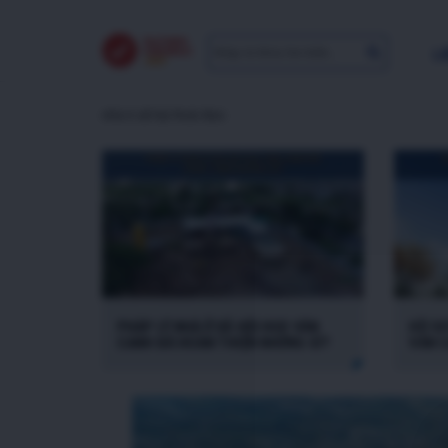
LI
nhà ở xã hội Hoài Đức
PHÁP LÝ NHÀ Ở XÃ HỘI HUD VÂN
HỒ SƠ
CANH ĐÃ HOÀN THIỆN NHỮNG GÌ?
VÂN 