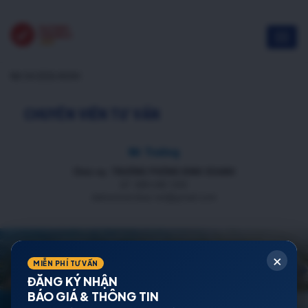
NĐ 54/2026 NOXH
CHUYÊN VIÊN TƯ VẤN
Mr Trường
Chức vụ: TRƯỞNG PHÒNG KINH DOANH
ĐT: 088 688 1000
datnenmienbac.net@gmail.com
×
MIỄN PHÍ TƯ VẤN
ĐĂNG KÝ NHẬN
BÁO GIÁ & THÔNG TIN