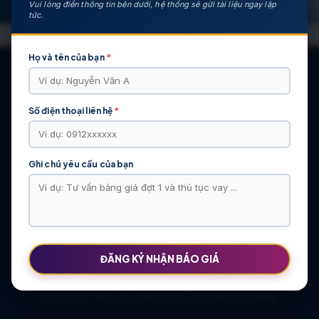
Vui lòng điền thông tin bên dưới, hệ thống sẽ gửi tài liệu ngay lập
tức.
Họ và tên của bạn
*
Số điện thoại liên hệ
*
CÁC DỰ ÁN NỔI BẬT
KHU ĐÔ THỊ VĨ CẦM | MẶT BẰNG | BẢNG … | TIẾN ĐỘ – CHỦ
ĐẦU TƯ: TẬP ĐOÀN HẢI LONG
Ghi chú yêu cầu của bạn
Khu Đô Thị Việt Hàn | Chủ Đầu Tư | Bảng Giá Chính Sách Mới
NOXH Việt Hàn Capital Thái Nguyên | Bảng Giá & Thông Tin Chủ
Đầu Tư
Chung cư Moonlight 2 An Lạc Green Symphony | Bảng giá 2026
The Flame Vine – Hinode Royal Park | Tâm điểm Vành đai 3.5
Khu đô thị Thiên Lộc Sông Công | Giá Bán & Sổ Hồng
ĐĂNG KÝ NHẬN BÁO GIÁ
NOXH Miêu Nha – Hướng Dẫn Hồ Sơ & Bảng Giá Năm 2026
Chung cư OCT2 Xuân Phương Viglacera | Mua Bán Căn Hộ 2026
Khu đô thị Thiên Lộc Sông Công | Giá Bán & Sổ Hồng