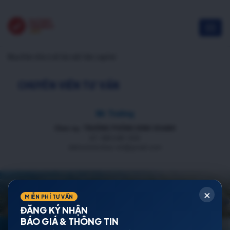
Mua Bán nhà ở xã hội việt hàn capital
CHUYÊN VIÊN TƯ VẤN
Mr Trường
Chức vụ: TRƯỞNG PHÒNG KINH DOANH
ĐT: 088 688 1000
datnenmienbac.net@gmail.com
×
MIỄN PHÍ TƯ VẤN
ĐĂNG KÝ NHẬN
BÁO GIÁ & THÔNG TIN