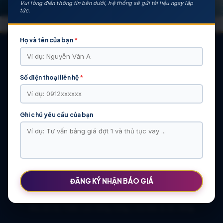
Vui lòng điền thông tin bên dưới, hệ thống sẽ gửi tài liệu ngay lập
tức.
Họ và tên của bạn
*
Số điện thoại liên hệ
*
CÁC DỰ ÁN NỔI BẬT
KHU ĐÔ THỊ VĨ CẦM | MẶT BẰNG | BẢNG … | TIẾN ĐỘ – CHỦ
ĐẦU TƯ: TẬP ĐOÀN HẢI LONG
Ghi chú yêu cầu của bạn
Khu Đô Thị Việt Hàn | Chủ Đầu Tư | Bảng Giá Chính Sách Mới
NOXH Việt Hàn Capital Thái Nguyên | Bảng Giá & Thông Tin Chủ
Đầu Tư
Chung cư Moonlight 2 An Lạc Green Symphony | Bảng giá 2026
The Flame Vine – Hinode Royal Park | Tâm điểm Vành đai 3.5
Khu đô thị Thiên Lộc Sông Công | Giá Bán & Sổ Hồng
ĐĂNG KÝ NHẬN BÁO GIÁ
NOXH Miêu Nha – Hướng Dẫn Hồ Sơ & Bảng Giá Năm 2026
Chung cư OCT2 Xuân Phương Viglacera | Mua Bán Căn Hộ 2026
Khu đô thị Thiên Lộc Sông Công | Giá Bán & Sổ Hồng