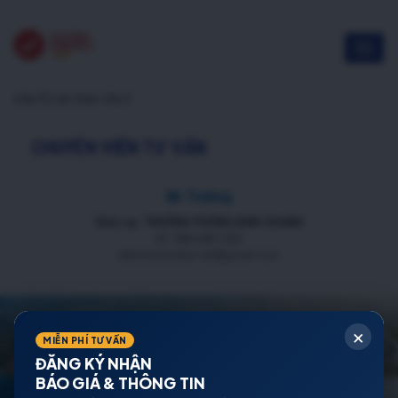
mẫu 02 xác nhận nhà ở
CHUYÊN VIÊN TƯ VẤN
Mr Trường
Chức vụ: TRƯỞNG PHÒNG KINH DOANH
ĐT: 088 688 1000
datnenmienbac.net@gmail.com
×
MIỄN PHÍ TƯ VẤN
ĐĂNG KÝ NHẬN
BÁO GIÁ & THÔNG TIN