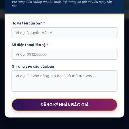
Vui lòng điền thông tin bên dưới, hệ thống sẽ gửi tài liệu ngay lập
tức.
Họ và tên của bạn
*
Số điện thoại liên hệ
*
CÁC DỰ ÁN NỔI BẬT
KHU ĐÔ THỊ VĨ CẦM | MẶT BẰNG | BẢNG … | TIẾN ĐỘ – CHỦ
ĐẦU TƯ: TẬP ĐOÀN HẢI LONG
Ghi chú yêu cầu của bạn
Khu Đô Thị Việt Hàn | Chủ Đầu Tư | Bảng Giá Chính Sách Mới
NOXH Việt Hàn Capital Thái Nguyên | Bảng Giá & Thông Tin Chủ
Đầu Tư
Chung cư Moonlight 2 An Lạc Green Symphony | Bảng giá 2026
The Flame Vine – Hinode Royal Park | Tâm điểm Vành đai 3.5
Khu đô thị Thiên Lộc Sông Công | Giá Bán & Sổ Hồng
ĐĂNG KÝ NHẬN BÁO GIÁ
NOXH Miêu Nha – Hướng Dẫn Hồ Sơ & Bảng Giá Năm 2026
Chung cư OCT2 Xuân Phương Viglacera | Mua Bán Căn Hộ 2026
Khu đô thị Thiên Lộc Sông Công | Giá Bán & Sổ Hồng