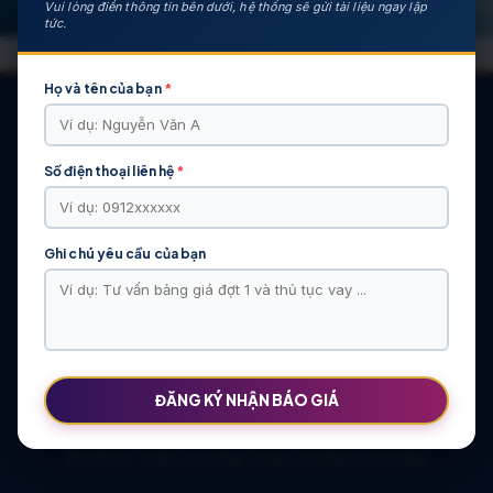
Vui lòng điền thông tin bên dưới, hệ thống sẽ gửi tài liệu ngay lập
tức.
Họ và tên của bạn
*
Số điện thoại liên hệ
*
CÁC DỰ ÁN NỔI BẬT
KHU ĐÔ THỊ VĨ CẦM | MẶT BẰNG | BẢNG … | TIẾN ĐỘ – CHỦ
ĐẦU TƯ: TẬP ĐOÀN HẢI LONG
Ghi chú yêu cầu của bạn
Khu Đô Thị Việt Hàn | Chủ Đầu Tư | Bảng Giá Chính Sách Mới
NOXH Việt Hàn Capital Thái Nguyên | Bảng Giá & Thông Tin Chủ
Đầu Tư
Chung cư Moonlight 2 An Lạc Green Symphony | Bảng giá 2026
The Flame Vine – Hinode Royal Park | Tâm điểm Vành đai 3.5
Khu đô thị Thiên Lộc Sông Công | Giá Bán & Sổ Hồng
ĐĂNG KÝ NHẬN BÁO GIÁ
NOXH Miêu Nha – Hướng Dẫn Hồ Sơ & Bảng Giá Năm 2026
Chung cư OCT2 Xuân Phương Viglacera | Mua Bán Căn Hộ 2026
Khu đô thị Thiên Lộc Sông Công | Giá Bán & Sổ Hồng