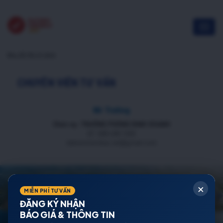
khu đô thị vĩ cầm
CHUYÊN VIÊN TƯ VẤN
Mr Trường
Chức vụ: TRƯỞNG PHÒNG KINH DOANH
ĐT: 088 688 1000
datnenmienbac.net@gmail.com
×
MIỄN PHÍ TƯ VẤN
ĐĂNG KÝ NHẬN
BÁO GIÁ & THÔNG TIN