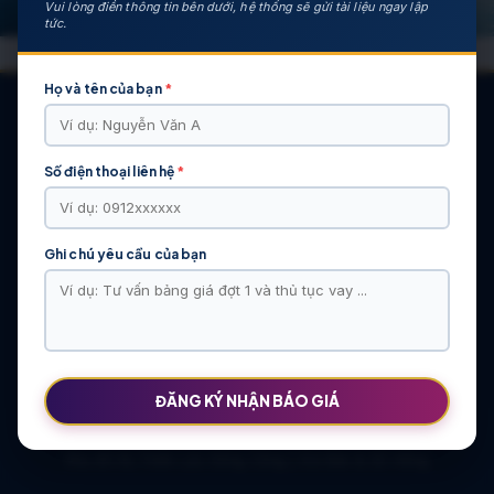
Vui lòng điền thông tin bên dưới, hệ thống sẽ gửi tài liệu ngay lập
tức.
Họ và tên của bạn
*
Số điện thoại liên hệ
*
CÁC DỰ ÁN NỔI BẬT
KHU ĐÔ THỊ VĨ CẦM | MẶT BẰNG | BẢNG … | TIẾN ĐỘ – CHỦ
ĐẦU TƯ: TẬP ĐOÀN HẢI LONG
Ghi chú yêu cầu của bạn
Khu Đô Thị Việt Hàn | Chủ Đầu Tư | Bảng Giá Chính Sách Mới
NOXH Việt Hàn Capital Thái Nguyên | Bảng Giá & Thông Tin Chủ
Đầu Tư
Chung cư Moonlight 2 An Lạc Green Symphony | Bảng giá 2026
The Flame Vine – Hinode Royal Park | Tâm điểm Vành đai 3.5
Khu đô thị Thiên Lộc Sông Công | Giá Bán & Sổ Hồng
ĐĂNG KÝ NHẬN BÁO GIÁ
NOXH Miêu Nha – Hướng Dẫn Hồ Sơ & Bảng Giá Năm 2026
Chung cư OCT2 Xuân Phương Viglacera | Mua Bán Căn Hộ 2026
Khu đô thị Thiên Lộc Sông Công | Giá Bán & Sổ Hồng