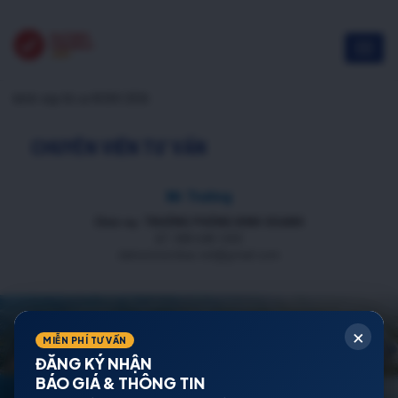
kênh nộp hồ sơ NOXH 2026
CHUYÊN VIÊN TƯ VẤN
Mr Trường
Chức vụ: TRƯỞNG PHÒNG KINH DOANH
ĐT: 088 688 1000
datnenmienbac.net@gmail.com
×
MIỄN PHÍ TƯ VẤN
ĐĂNG KÝ NHẬN
BÁO GIÁ & THÔNG TIN