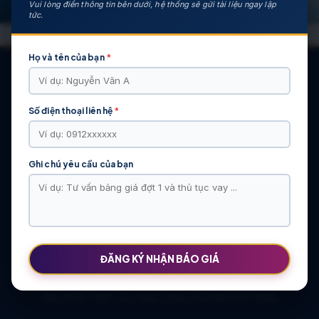
Vui lòng điền thông tin bên dưới, hệ thống sẽ gửi tài liệu ngay lập
tức.
Họ và tên của bạn
*
Số điện thoại liên hệ
*
CÁC DỰ ÁN NỔI BẬT
KHU ĐÔ THỊ VĨ CẦM | MẶT BẰNG | BẢNG … | TIẾN ĐỘ – CHỦ
ĐẦU TƯ: TẬP ĐOÀN HẢI LONG
Ghi chú yêu cầu của bạn
Khu Đô Thị Việt Hàn | Chủ Đầu Tư | Bảng Giá Chính Sách Mới
NOXH Việt Hàn Capital Thái Nguyên | Bảng Giá & Thông Tin Chủ
Đầu Tư
Chung cư Moonlight 2 An Lạc Green Symphony | Bảng giá 2026
The Flame Vine – Hinode Royal Park | Tâm điểm Vành đai 3.5
Khu đô thị Thiên Lộc Sông Công | Giá Bán & Sổ Hồng
ĐĂNG KÝ NHẬN BÁO GIÁ
NOXH Miêu Nha – Hướng Dẫn Hồ Sơ & Bảng Giá Năm 2026
Chung cư OCT2 Xuân Phương Viglacera | Mua Bán Căn Hộ 2026
Khu đô thị Thiên Lộc Sông Công | Giá Bán & Sổ Hồng