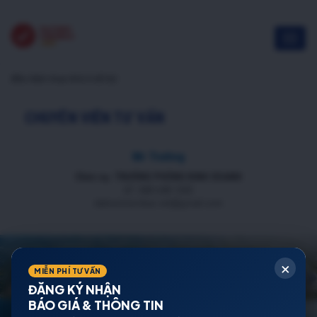
điều kiện mua nhà ở xã hội
CHUYÊN VIÊN TƯ VẤN
Mr Trường
Chức vụ: TRƯỞNG PHÒNG KINH DOANH
ĐT: 088 688 1000
datnenmienbac.net@gmail.com
×
MIỄN PHÍ TƯ VẤN
ĐĂNG KÝ NHẬN
BÁO GIÁ & THÔNG TIN