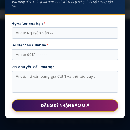
Vui lòng điền thông tin bên dưới, hệ thống sẽ gửi tài liệu ngay lập
tức.
Họ và tên của bạn
*
Số điện thoại liên hệ
*
CÁC DỰ ÁN NỔI BẬT
KHU ĐÔ THỊ VĨ CẦM | MẶT BẰNG | BẢNG … | TIẾN ĐỘ – CHỦ
ĐẦU TƯ: TẬP ĐOÀN HẢI LONG
Ghi chú yêu cầu của bạn
Khu Đô Thị Việt Hàn | Chủ Đầu Tư | Bảng Giá Chính Sách Mới
NOXH Việt Hàn Capital Thái Nguyên | Bảng Giá & Thông Tin Chủ
Đầu Tư
Chung cư Moonlight 2 An Lạc Green Symphony | Bảng giá 2026
The Flame Vine – Hinode Royal Park | Tâm điểm Vành đai 3.5
Khu đô thị Thiên Lộc Sông Công | Giá Bán & Sổ Hồng
ĐĂNG KÝ NHẬN BÁO GIÁ
NOXH Miêu Nha – Hướng Dẫn Hồ Sơ & Bảng Giá Năm 2026
Chung cư OCT2 Xuân Phương Viglacera | Mua Bán Căn Hộ 2026
Khu đô thị Thiên Lộc Sông Công | Giá Bán & Sổ Hồng