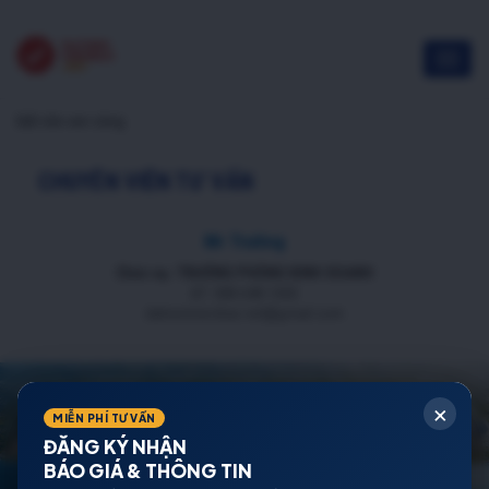
Đất nền ven sông
CHUYÊN VIÊN TƯ VẤN
Mr Trường
Chức vụ: TRƯỞNG PHÒNG KINH DOANH
ĐT: 088 688 1000
datnenmienbac.net@gmail.com
×
MIỄN PHÍ TƯ VẤN
ĐĂNG KÝ NHẬN
BÁO GIÁ & THÔNG TIN