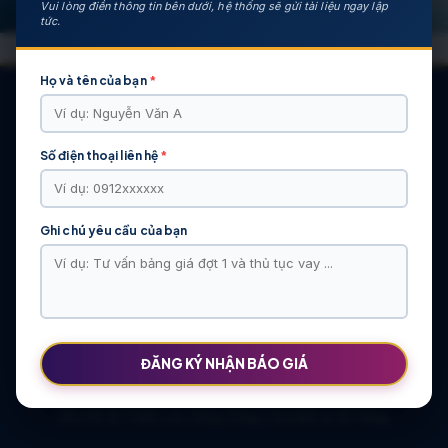
Vui lòng điền thông tin bên dưới, hệ thống sẽ gửi tài liệu ngay lập
tức.
Họ và tên của bạn
*
Số điện thoại liên hệ
*
CÁC DỰ ÁN NỔI BẬT
KHU ĐÔ THỊ VĨ CẦM | MẶT BẰNG | BẢNG … | TIẾN ĐỘ – CHỦ
ĐẦU TƯ: TẬP ĐOÀN HẢI LONG
Ghi chú yêu cầu của bạn
Khu Đô Thị Việt Hàn | Chủ Đầu Tư | Bảng Giá Chính Sách Mới
NOXH Việt Hàn Capital Thái Nguyên | Bảng Giá & Thông Tin Chủ
Đầu Tư
Chung cư Moonlight 2 An Lạc Green Symphony | Bảng giá 2026
The Flame Vine – Hinode Royal Park | Tâm điểm Vành đai 3.5
Khu đô thị Thiên Lộc Sông Công | Giá Bán & Sổ Hồng
ĐĂNG KÝ NHẬN BÁO GIÁ
NOXH Miêu Nha – Hướng Dẫn Hồ Sơ & Bảng Giá Năm 2026
Chung cư OCT2 Xuân Phương Viglacera | Mua Bán Căn Hộ 2026
Khu đô thị Thiên Lộc Sông Công | Giá Bán & Sổ Hồng