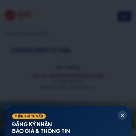
cổng DVC quốc gia NOXH
CHUYÊN VIÊN TƯ VẤN
Mr Trường
Chức vụ: TRƯỞNG PHÒNG KINH DOANH
ĐT: 088 688 1000
datnenmienbac.net@gmail.com
×
MIỄN PHÍ TƯ VẤN
ĐĂNG KÝ NHẬN
BÁO GIÁ & THÔNG TIN