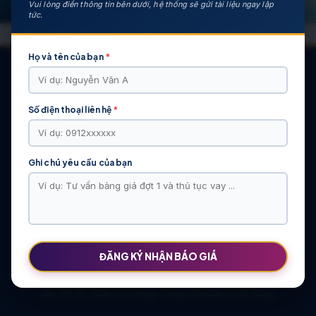
Vui lòng điền thông tin bên dưới, hệ thống sẽ gửi tài liệu ngay lập
tức.
Họ và tên của bạn
*
Số điện thoại liên hệ
*
CÁC DỰ ÁN NỔI BẬT
KHU ĐÔ THỊ VĨ CẦM | MẶT BẰNG | BẢNG … | TIẾN ĐỘ – CHỦ
ĐẦU TƯ: TẬP ĐOÀN HẢI LONG
Ghi chú yêu cầu của bạn
Khu Đô Thị Việt Hàn | Chủ Đầu Tư | Bảng Giá Chính Sách Mới
NOXH Việt Hàn Capital Thái Nguyên | Bảng Giá & Thông Tin Chủ
Đầu Tư
Chung cư Moonlight 2 An Lạc Green Symphony | Bảng giá 2026
The Flame Vine – Hinode Royal Park | Tâm điểm Vành đai 3.5
Khu đô thị Thiên Lộc Sông Công | Giá Bán & Sổ Hồng
ĐĂNG KÝ NHẬN BÁO GIÁ
NOXH Miêu Nha – Hướng Dẫn Hồ Sơ & Bảng Giá Năm 2026
Chung cư OCT2 Xuân Phương Viglacera | Mua Bán Căn Hộ 2026
Khu đô thị Thiên Lộc Sông Công | Giá Bán & Sổ Hồng