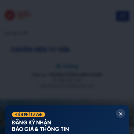
chủ đầu tư G6
CHUYÊN VIÊN TƯ VẤN
Mr Trường
Chức vụ: TRƯỞNG PHÒNG KINH DOANH
ĐT: 088 688 1000
datnenmienbac.net@gmail.com
×
MIỄN PHÍ TƯ VẤN
ĐĂNG KÝ NHẬN
BÁO GIÁ & THÔNG TIN