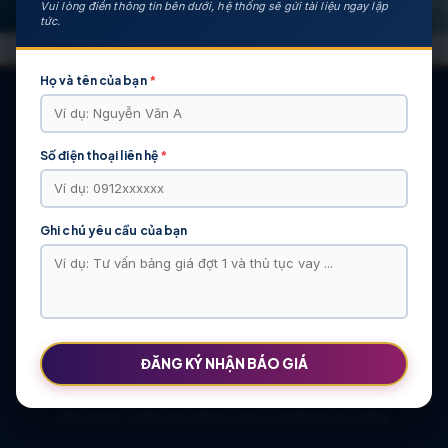
Vui lòng điền thông tin bên dưới, hệ thống sẽ gửi tài liệu ngay lập
tức.
Họ và tên của bạn
*
Số điện thoại liên hệ
*
CÁC DỰ ÁN NỔI BẬT
KHU ĐÔ THỊ VĨ CẦM | MẶT BẰNG | BẢNG … | TIẾN ĐỘ – CHỦ
ĐẦU TƯ: TẬP ĐOÀN HẢI LONG
Ghi chú yêu cầu của bạn
Khu Đô Thị Việt Hàn | Chủ Đầu Tư | Bảng Giá Chính Sách Mới
NOXH Việt Hàn Capital Thái Nguyên | Bảng Giá & Thông Tin Chủ
Đầu Tư
Chung cư Moonlight 2 An Lạc Green Symphony | Bảng giá 2026
The Flame Vine – Hinode Royal Park | Tâm điểm Vành đai 3.5
Khu đô thị Thiên Lộc Sông Công | Giá Bán & Sổ Hồng
ĐĂNG KÝ NHẬN BÁO GIÁ
NOXH Miêu Nha – Hướng Dẫn Hồ Sơ & Bảng Giá Năm 2026
Chung cư OCT2 Xuân Phương Viglacera | Mua Bán Căn Hộ 2026
Khu đô thị Thiên Lộc Sông Công | Giá Bán & Sổ Hồng