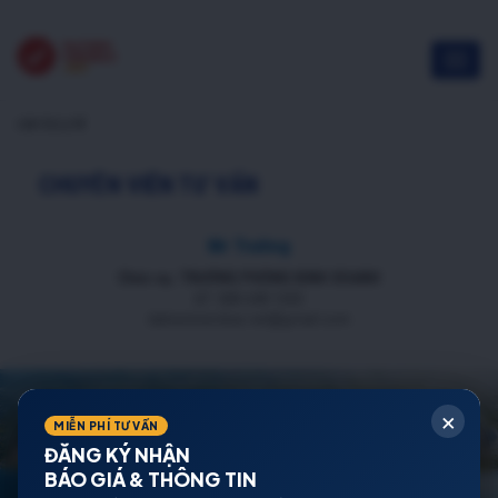
cán bộ y tế
CHUYÊN VIÊN TƯ VẤN
Mr Trường
Chức vụ: TRƯỞNG PHÒNG KINH DOANH
ĐT: 088 688 1000
datnenmienbac.net@gmail.com
×
MIỄN PHÍ TƯ VẤN
ĐĂNG KÝ NHẬN
BÁO GIÁ & THÔNG TIN