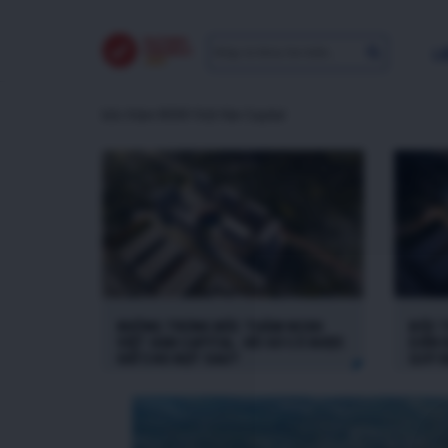
LI
bốc thăm NOXH Việt Hàn Capital
KHÔNG TRÚNG BỐC THĂM NOXH
BỐC 
VIỆT HÀN CAPITAL: HỒ SƠ CÓ ĐƯỢC
DIỄN 
GIỮ CHO ĐỢT SAU?
QUY Đ