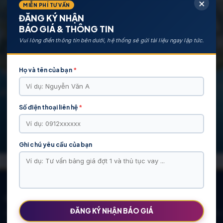
×
MIỄN PHÍ TƯ VẤN
ĐĂNG KÝ NHẬN
BÁO GIÁ & THÔNG TIN
Vui lòng điền thông tin bên dưới, hệ thống sẽ gửi tài liệu ngay lập tức.
Họ và tên của bạn
*
Số điện thoại liên hệ
*
Ghi chú yêu cầu của bạn
CÁC DỰ ÁN NỔI BẬT
ĐĂNG KÝ NHẬN BÁO GIÁ
KHU ĐÔ THỊ VĨ CẦM | MẶT BẰNG | BẢNG … |
Khu Đô Thị Việt Hàn
TIẾN ĐỘ – CHỦ ĐẦU TƯ: TẬP ĐOÀN HẢI
Chính Sách Mới