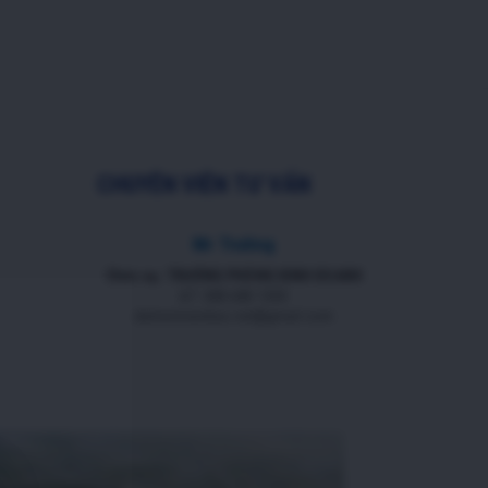
CHUYÊN VIÊN TƯ VẤN
Mr Trường
Chức vụ: TRƯỞNG PHÒNG KINH DOANH
ĐT: 088 688 1000
datnenmienbac.net@gmail.com