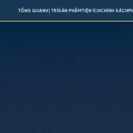
TỔNG QUAN
VỊ TRÍ
SẢN PHẨM
TIỆN ÍCH
CHÍNH SÁCH
P