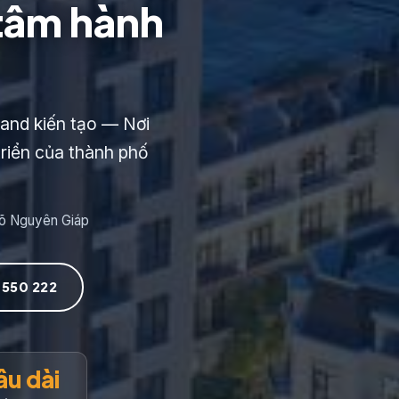
 tâm hành
and kiến tạo — Nơi
triển của thành phố
Võ Nguyên Giáp
 550 222
âu dài