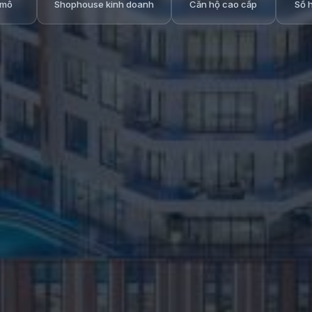
 mô
Shophouse kinh doanh
Căn hộ cao cấp
Sổ 