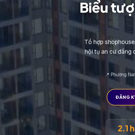
Biểu tượ
Tổ hợp shophouse 
hội tụ an cư đẳng 
📍 Phường Nam
ĐĂNG K
2.1 