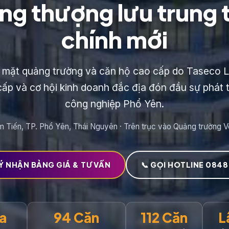
ng thượng lưu trung
chính mới
mặt quảng trường và căn hộ cao cấp do Taseco L
cấp và cơ hội kinh doanh đắc địa đón đầu sự phát 
công nghiệp Phổ Yên.
 Tiến, TP. Phổ Yên, Thái Nguyên · Trên trục vào Quảng trường 
Ý NHẬN BẢNG GIÁ & TƯ VẤN
📞 GỌI HOTLINE 0848
ha
94 Căn
112 Căn
L