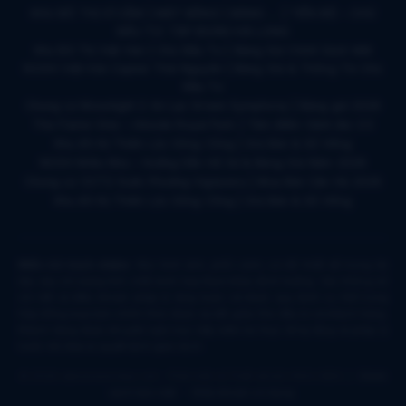
KHU ĐÔ THỊ VĨ CẦM | MẶT BẰNG | BẢNG … | TIẾN ĐỘ – CHỦ
ĐẦU TƯ: TẬP ĐOÀN HẢI LONG
Khu Đô Thị Việt Hàn | Chủ Đầu Tư | Bảng Giá Chính Sách Mới
NOXH Việt Hàn Capital Thái Nguyên | Bảng Giá & Thông Tin Chủ
Đầu Tư
Chung cư Moonlight 2 An Lạc Green Symphony | Bảng giá 2026
The Flame Vine – Hinode Royal Park | Tâm điểm Vành đai 3.5
Khu đô thị Thiên Lộc Sông Công | Giá Bán & Sổ Hồng
NOXH Miêu Nha – Hướng Dẫn Hồ Sơ & Bảng Giá Năm 2026
Chung cư OCT2 Xuân Phương Viglacera | Mua Bán Căn Hộ 2026
Khu đô thị Thiên Lộc Sông Công | Giá Bán & Sổ Hồng
Miễn trừ trách nhiệm:
Mọi hình ảnh, phối cảnh, sơ đồ thiết kế trong tài
liệu này chỉ mang tính chất minh họa tham khảo định hướng. Các thông số
chi tiết và điều khoản pháp lý ràng buộc sẽ được quy định cụ thể trong
Hợp đồng mua bán chính thức được ký kết giữa Chủ đầu tư và khách hàng.
Khách hàng được khuyến nghị trực tiếp kiểm tra thực tế hạ tầng và pháp lý
trước khi đưa ra quyết định giao dịch.
© 2026 datnenmienbac.net - Phát triển & Thiết kế bởi VN4U BĐS. |
Chính
sách bảo mật
-
Điều khoản sử dụng