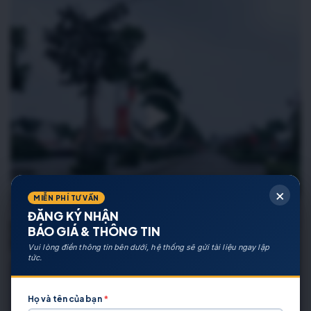
×
MIỄN PHÍ TƯ VẤN
ĐĂNG KÝ NHẬN
BÁO GIÁ & THÔNG TIN
Vui lòng điền thông tin bên dưới, hệ thống sẽ gửi tài liệu ngay lập
tức.
Họ và tên của bạn
*