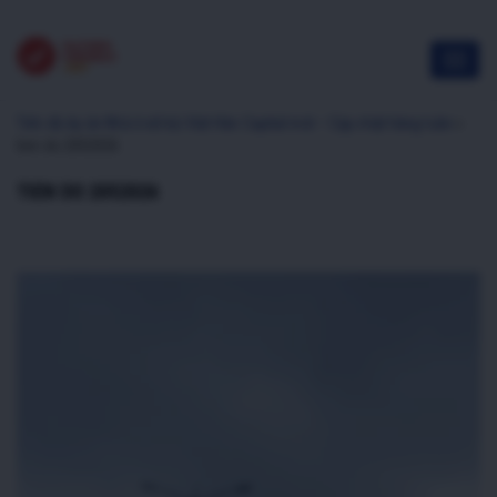
Tiến độ dự án Nhà ở xã hội Việt Hàn Capital mới – Cập nhật hàng tuần
»
tien do 2052026
TIEN DO 2052026
Trình
chơi
Video