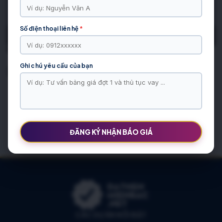
Số điện thoại liên hệ
*
00:00
00:19
Ghi chú yêu cầu của bạn
Bài Viết Liên Quan
BÀI VIẾT ĐƯỢC QUAN TÂM
Chung cư Báo Nhân Dân Xuân Phương Residence: Thực Tế
2026
ĐĂNG KÝ NHẬN BÁO GIÁ
Chung cư AZ Vân Canh CT Number One: Toàn cảnh 4 tòa & giá
Bảng Giá Sửa Máy Tính, Laptop Hạ Hòa 2026
CÁC DỰ ÁN NỔI BẬT